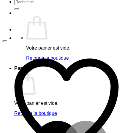
Recherche
pour :
Votre panier est vide.
Retour à la boutique
Panier
Votre panier est vide.
Retour à la boutique
M