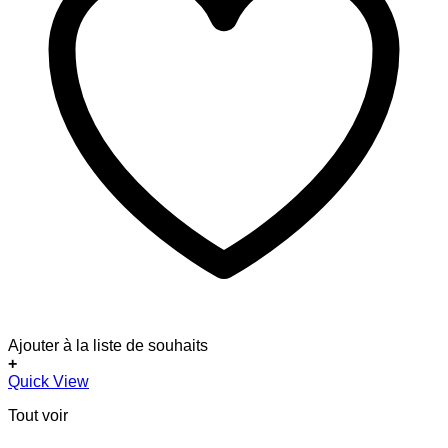
Ajouter à la liste de souhaits
+
Ce
Quick View
produit
Tout voir
a
plusieurs