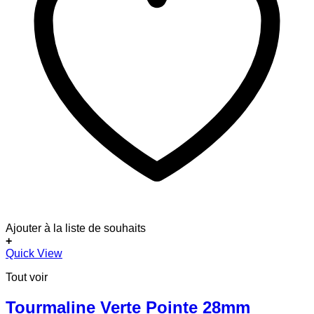
Ajouter à la liste de souhaits
+
Ce
Quick View
produit
Tout voir
a
plusieurs
variations.
Tourmaline Verte Pointe 28mm