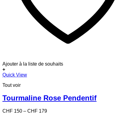
Ajouter à la liste de souhaits
+
Ce
Quick View
produit
Tout voir
a
plusieurs
variations.
Tourmaline Rose Pendentif
Les
options
Price
CHF
150
–
CHF
179
peuvent
range:
être
CHF 150
choisies
through
sur
CHF 179
la