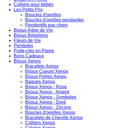
Colliers pour bébés
Les Petits Prix
Boucles d'oreilles
Boucles d'oreilles pendantes
Pendentifs pas chers
Bijoux Arbre de Vie
Bijoux Brésiliens
Fleurs de Vie
Pendules
Porte-clés en Pierre
Bons Cadeaux
Bijoux Xenox
Bracelets Xenox
Bijoux Coeurs Xenox
Bijoux Perles Xenox
Bagues Xenox
Bijoux Xenox - Rose
Bijoux Xenox - Argent
Bijoux Xenox - Symboles
Bijoux Xenox - Doré
Bijoux Xenox - Zircons
Boucles d'oreilles Xenox
Bracelets de Cheville Xenox
Colliers Xenox
Créoles Xenox