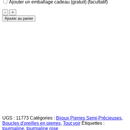
Ajouter un emballage cadeau (gratuit)
(facultatif)
quantité
de
Ajouter au panier
Tourmaline
Rose
Boucles
d'oreilles
4mm
UGS :
11773
Catégories :
Bijoux Pierres Semi-Précieuses
,
Boucles d'oreilles en pierres
,
Tout voir
Étiquettes :
tourmaline
,
tourmaline rose