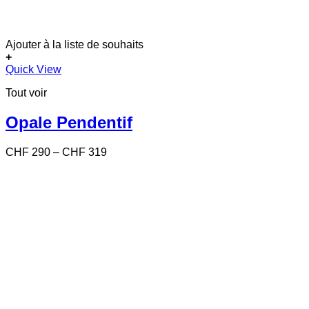
Ajouter à la liste de souhaits
+
Ce
Quick View
produit
Tout voir
a
plusieurs
variations.
Opale Pendentif
Les
options
Price
CHF
290
–
CHF
319
peuvent
range:
être
CHF 290
choisies
through
sur
CHF 319
la
page
du
produit