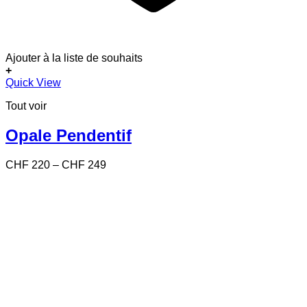
Ajouter à la liste de souhaits
+
Ce
Quick View
produit
Tout voir
a
plusieurs
variations.
Opale Pendentif
Les
options
Price
CHF
220
–
CHF
249
peuvent
range:
être
CHF 220
choisies
through
sur
CHF 249
la
page
du
produit