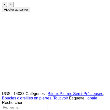
quantité
de
Ajouter au panier
Opale
Clous
d'Oreilles
3mm
UGS :
14033
Catégories :
Bijoux Pierres Semi-Précieuses
,
Boucles d'oreilles en pierres
,
Tout voir
Étiquette :
opale
Rechercher
Recherche