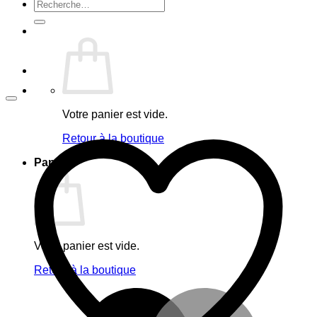
Recherche
pour :
Votre panier est vide.
Retour à la boutique
Panier
Votre panier est vide.
Retour à la boutique
M