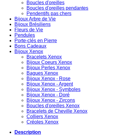
Boucles d'oreilles
Boucles d'oreilles pendantes
Pendentifs pas chers
Bijoux Arbre de Vie
Bijoux Brésiliens
Fleurs de Vie
Pendules
Porte-clés en Pierre
Bons Cadeaux
Bijoux Xenox
Bracelets Xenox
Bijoux Coeurs Xenox
Bijoux Perles Xenox
Bagues Xenox
Bijoux Xenox - Rose
Bijoux Xenox - Argent
Bijoux Xenox - Symboles
Bijoux Xenox - Doré
Bijoux Xenox - Zircons
Boucles d'oreilles Xenox
Bracelets de Cheville Xenox
Colliers Xenox
Créoles Xenox
Description