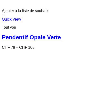
Ajouter à la liste de souhaits
+
Ce
Quick View
produit
Tout voir
a
plusieurs
variations.
Pendentif Opale Verte
Les
options
Price
CHF
79
–
CHF
108
peuvent
range:
être
CHF 79
choisies
through
sur
CHF 108
la
page
du
produit