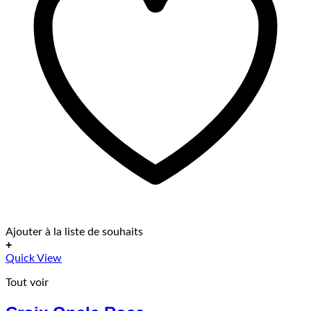
Ajouter à la liste de souhaits
+
Ce
Quick View
produit
Tout voir
a
plusieurs
variations.