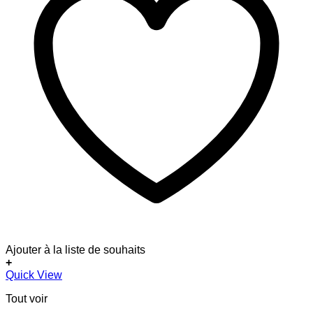
Ajouter à la liste de souhaits
+
Ce
Quick View
produit
Tout voir
a
plusieurs