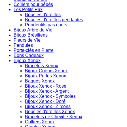
Colliers pour bébés
Les Petits Prix
Boucles d'oreilles
Boucles d'oreilles pendantes
Pendentifs pas chers
Bijoux Arbre de Vie
Bijoux Brésiliens
Fleurs de Vie
Pendules
Porte-clés en Pierre
Bons Cadeaux
Bijoux Xenox
Bracelets Xenox
Bijoux Coeurs Xenox
Bijoux Perles Xenox
Bagues Xenox
Bijoux Xenox - Rose
Bijoux Xenox - Argent
Bijoux Xenox - Symboles
Bijoux Xenox - Doré
Bijoux Xenox - Zircons
Boucles d'oreilles Xenox
Bracelets de Cheville Xenox
Colliers Xenox
Créoles Xenox