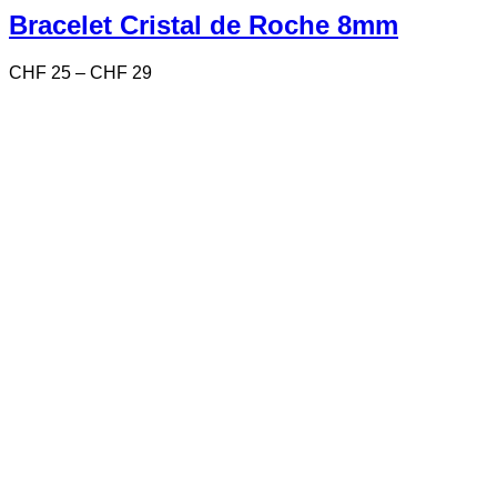
variations.
Bracelet Cristal de Roche 8mm
Les
options
Price
CHF
25
–
CHF
29
peuvent
range:
être
CHF 25
choisies
through
sur
CHF 29
la
page
du
produit