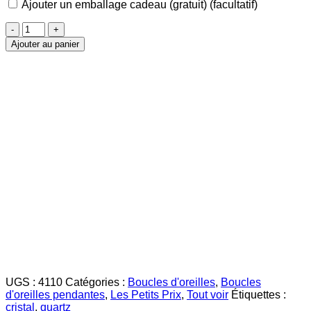
Ajouter un emballage cadeau (gratuit)
(facultatif)
quantité
de
Ajouter au panier
Cristal
Boucles
d'Oreilles
dorées
UGS :
4110
Catégories :
Boucles d'oreilles
,
Boucles
d'oreilles pendantes
,
Les Petits Prix
,
Tout voir
Étiquettes :
cristal
,
quartz