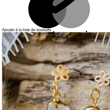
Ajouter à la liste de souhaits
V
T