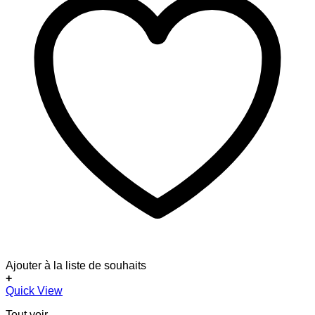
Ajouter à la liste de souhaits
+
Ce
Quick View
produit
Tout voir