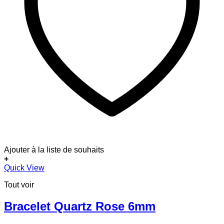
Ajouter à la liste de souhaits
+
Ce
Quick View
produit
Tout voir
a
plusieurs
variations.
Bracelet Quartz Rose 6mm
Les
options