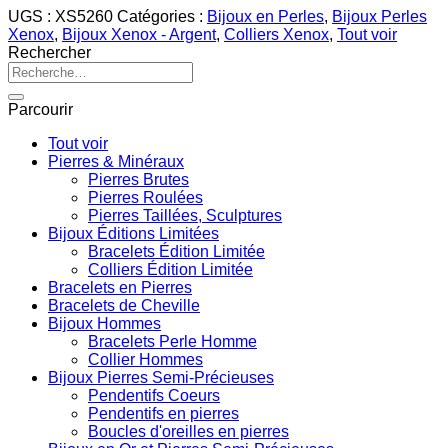
UGS :
XS5260
Catégories :
Bijoux en Perles
,
Bijoux Perles
Xenox
,
Bijoux Xenox - Argent
,
Colliers Xenox
,
Tout voir
Rechercher
Recherche
pour :
Parcourir
Tout voir
Pierres & Minéraux
Pierres Brutes
Pierres Roulées
Pierres Taillées, Sculptures
Bijoux Éditions Limitées
Bracelets Édition Limitée
Colliers Édition Limitée
Bracelets en Pierres
Bracelets de Cheville
Bijoux Hommes
Bracelets Perle Homme
Collier Hommes
Bijoux Pierres Semi-Précieuses
Pendentifs Coeurs
Pendentifs en pierres
Boucles d'oreilles en pierres