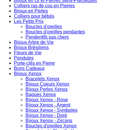
Bijoux en Or et Pierres Semi-Précieuses
Colliers ras de cou en Pierres
Bijoux en Perles
Colliers pour bébés
Les Petits Prix
Boucles d'oreilles
Boucles d'oreilles pendantes
Pendentifs pas chers
Bijoux Arbre de Vie
Bijoux Brésiliens
Fleurs de Vie
Pendules
Porte-clés en Pierre
Bons Cadeaux
Bijoux Xenox
Bracelets Xenox
Bijoux Coeurs Xenox
Bijoux Perles Xenox
Bagues Xenox
Bijoux Xenox - Rose
Bijoux Xenox - Argent
Bijoux Xenox - Symboles
Bijoux Xenox - Doré
Bijoux Xenox - Zircons
Boucles d'oreilles Xenox