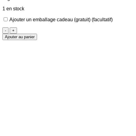
1 en stock
Ajouter un emballage cadeau (gratuit)
(facultatif)
quantité
de
Ajouter au panier
Collier
Perle
&
Zircon