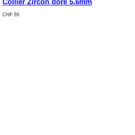
Collier Zircon doré 5.6mm
CHF
55