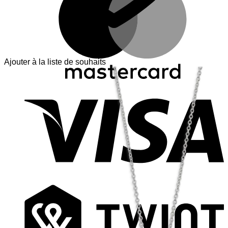
Ajouter à la liste de souhaits
V
T