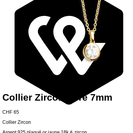
Collier Zircon doré 7mm
CHF
65
Collier Zircon
Argent 925 plaqué or jaune 18k & zircon