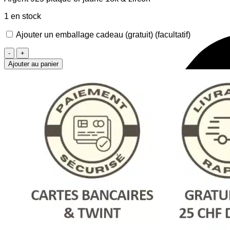
1 en stock
Ajouter un emballage cadeau (gratuit)
(facultatif)
quantité
de
Ajouter au panier
Collier
Zircon
doré
7mm