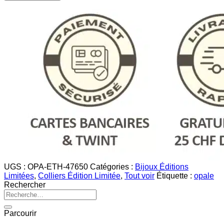
Collier
Opale
-
DIVINE
UGS :
OPA-ETH-47650
Catégories :
Bijoux Éditions
Limitées
,
Colliers Édition Limitée
,
Tout voir
Étiquette :
opale
Rechercher
Recherche
pour :
Parcourir