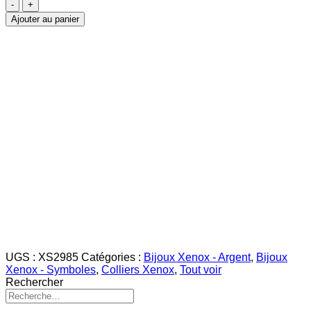
quantité
de
Ajouter au panier
Collier
Mappemonde
16.5mm
UGS :
XS2985
Catégories :
Bijoux Xenox - Argent
,
Bijoux
Xenox - Symboles
,
Colliers Xenox
,
Tout voir
Rechercher
Recherche
pour :