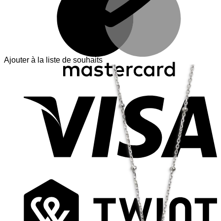
Ajouter à la liste de souhaits
V
T