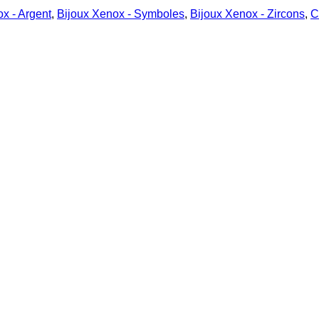
x - Argent
,
Bijoux Xenox - Symboles
,
Bijoux Xenox - Zircons
,
C