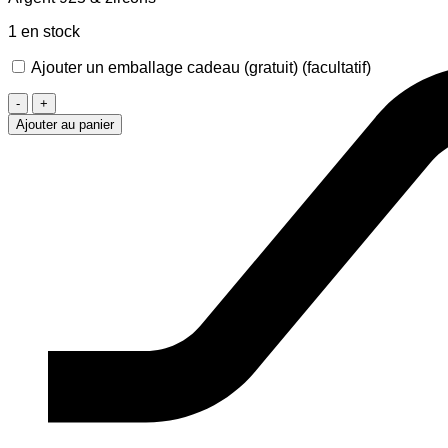
1 en stock
Ajouter un emballage cadeau (gratuit)
(facultatif)
quantité
de
Ajouter au panier
Collier
Coeurs
Contour
&
Zircons