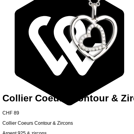
Collier Coeurs Contour & Zi
CHF
89
Collier Coeurs Contour & Zircons
Argent 925 & zircons