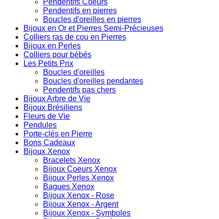
Pendentifs Coeurs
Pendentifs en pierres
Boucles d'oreilles en pierres
Bijoux en Or et Pierres Semi-Précieuses
Colliers ras de cou en Pierres
Bijoux en Perles
Colliers pour bébés
Les Petits Prix
Boucles d'oreilles
Boucles d'oreilles pendantes
Pendentifs pas chers
Bijoux Arbre de Vie
Bijoux Brésiliens
Fleurs de Vie
Pendules
Porte-clés en Pierre
Bons Cadeaux
Bijoux Xenox
Bracelets Xenox
Bijoux Coeurs Xenox
Bijoux Perles Xenox
Bagues Xenox
Bijoux Xenox - Rose
Bijoux Xenox - Argent
Bijoux Xenox - Symboles