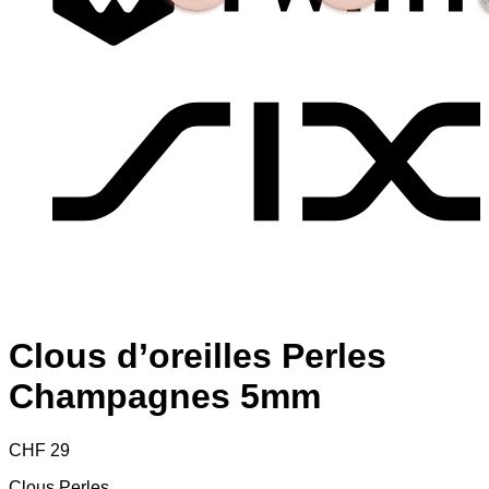
S
Clous d’oreilles Perles
Champagnes 5mm
CHF
29
Clous Perles