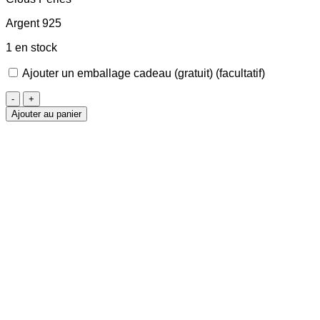
Argent 925
1 en stock
Ajouter un emballage cadeau (gratuit)
(facultatif)
quantité
de
Ajouter au panier
Clous
d'oreilles
Perles
Champagnes
5mm