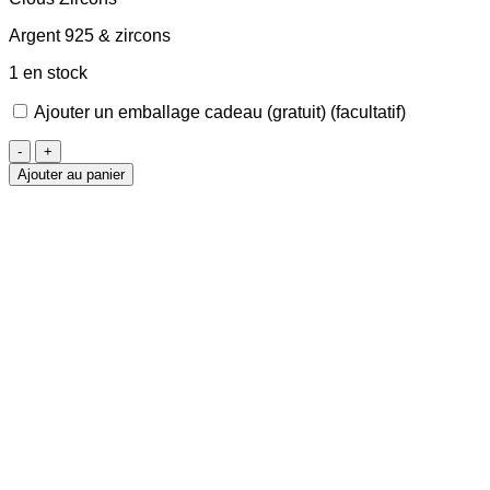
Argent 925 & zircons
1 en stock
Ajouter un emballage cadeau (gratuit)
(facultatif)
quantité
de
Ajouter au panier
Clous
d'oreilles
Zircons
2.5mm