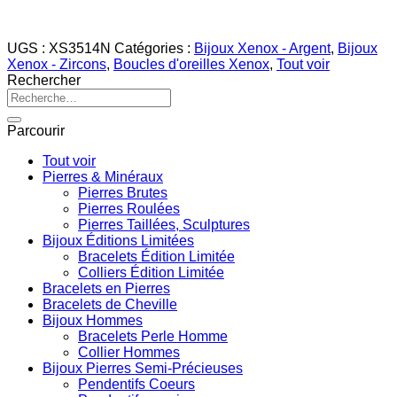
UGS :
XS3514N
Catégories :
Bijoux Xenox - Argent
,
Bijoux
Xenox - Zircons
,
Boucles d'oreilles Xenox
,
Tout voir
Rechercher
Recherche
pour :
Parcourir
Tout voir
Pierres & Minéraux
Pierres Brutes
Pierres Roulées
Pierres Taillées, Sculptures
Bijoux Éditions Limitées
Bracelets Édition Limitée
Colliers Édition Limitée
Bracelets en Pierres
Bracelets de Cheville
Bijoux Hommes
Bracelets Perle Homme
Collier Hommes
Bijoux Pierres Semi-Précieuses
Pendentifs Coeurs