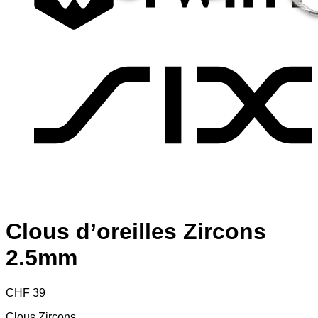
S
Clous d’oreilles Zircons
2.5mm
CHF
39
Clous Zircons