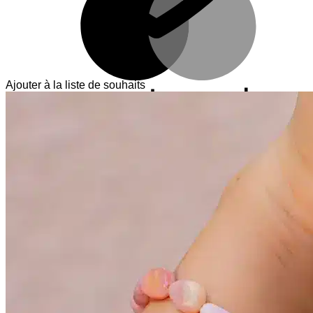
Ajouter à la liste de souhaits
V
T