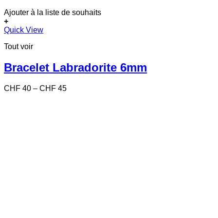
Ajouter à la liste de souhaits
+
Ce
Quick View
produit
Tout voir
a
plusieurs
variations.
Bracelet Labradorite 6mm
Les
options
Price
CHF
40
–
CHF
45
peuvent
range:
être
CHF 40
choisies
through
sur
CHF 45
la
page
du
produit