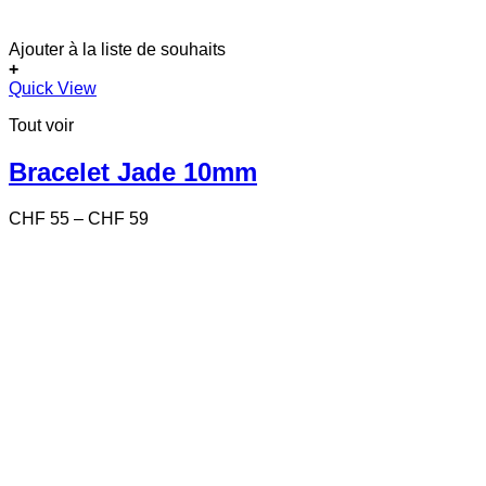
Ajouter à la liste de souhaits
+
Ce
Quick View
produit
Tout voir
a
plusieurs
variations.
Bracelet Jade 10mm
Les
options
Price
CHF
55
–
CHF
59
peuvent
range:
être
CHF 55
choisies
through
sur
CHF 59
la
page
du
produit