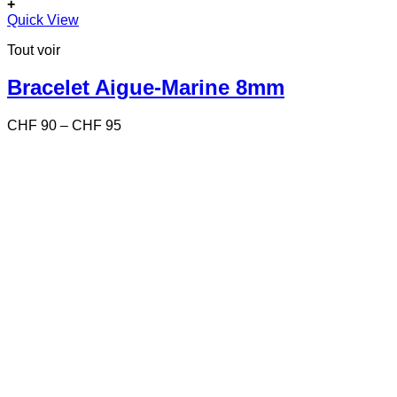
+
Ce
Quick View
produit
Tout voir
a
plusieurs
variations.
Bracelet Aigue-Marine 8mm
Les
options
Price
CHF
90
–
CHF
95
peuvent
range:
être
CHF 90
choisies
through
sur
CHF 95
la
page
du
produit