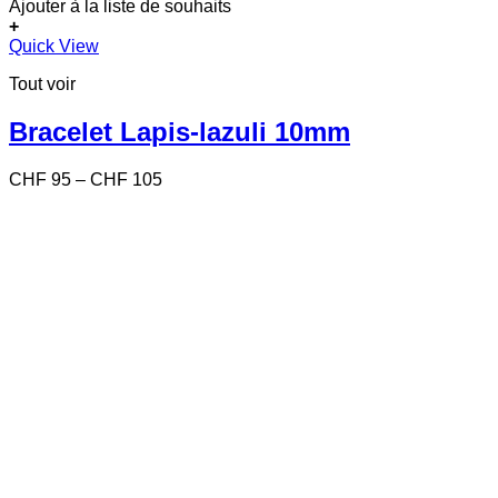
Ajouter à la liste de souhaits
+
Ce
Quick View
produit
Tout voir
a
plusieurs
variations.
Bracelet Lapis-lazuli 10mm
Les
options
Price
CHF
95
–
CHF
105
peuvent
range:
être
CHF 95
choisies
through
sur
CHF 105
la
page
du
produit