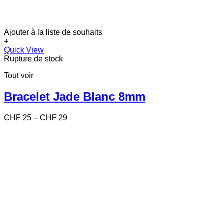
Ajouter à la liste de souhaits
+
Ce
Quick View
produit
Rupture de stock
a
Tout voir
plusieurs
variations.
Les
Bracelet Jade Blanc 8mm
options
peuvent
Price
CHF
25
–
CHF
29
être
range:
choisies
CHF 25
sur
through
la
CHF 29
page
du
produit