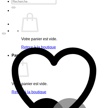
Recherche
pour :
Votre panier est vide.
Retour à la boutique
Panier
Votre panier est vide.
Retour à la boutique
M