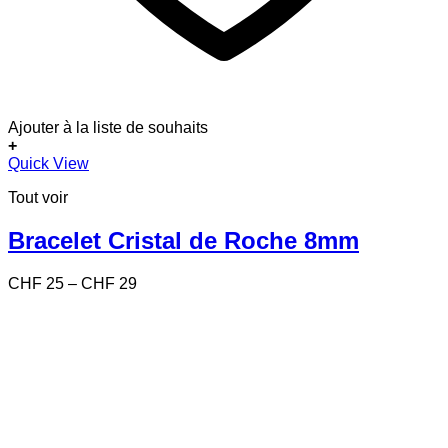
Ajouter à la liste de souhaits
+
Ce
Quick View
produit
Tout voir
a
plusieurs
variations.
Bracelet Cristal de Roche 8mm
Les
options
Price
CHF
25
–
CHF
29
peuvent
range:
être
CHF 25
choisies
through
sur
CHF 29
la
page
du
produit