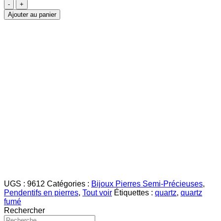
quantité
de
Ajouter au panier
Quartz
Fumé
Pointe
30mm
UGS :
9612
Catégories :
Bijoux Pierres Semi-Précieuses
,
Pendentifs en pierres
,
Tout voir
Étiquettes :
quartz
,
quartz
fumé
Rechercher
Recherche