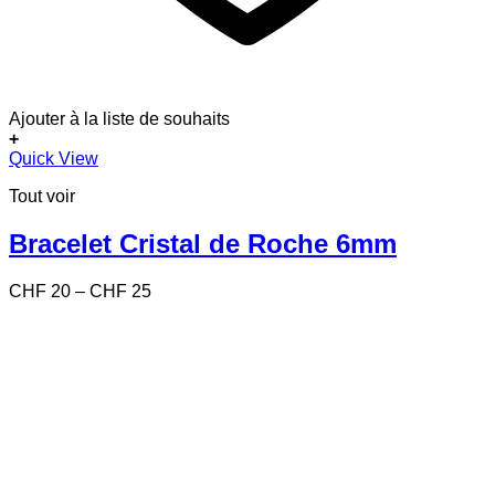
Ajouter à la liste de souhaits
+
Ce
Quick View
produit
Tout voir
a
plusieurs
variations.
Bracelet Cristal de Roche 6mm
Les
options
Price
CHF
20
–
CHF
25
peuvent
range:
être
CHF 20
choisies
through
sur
CHF 25
la
page
du
produit