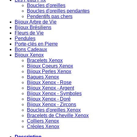
Boucles d'oreilles
Boucles d'oreilles pendantes
Pendentifs pas chers
Bijoux Arbre de Vie
Bijoux Brésiliens
Fleurs de Vie
Pendules
Porte-clés en Pierre
Bons Cadeaux
Bijoux Xenox
Bracelets Xenox
Bijoux Coeurs Xenox
Bijoux Perles Xenox
Bagues Xenox
Bijoux Xenox - Rose
Bijoux Xenox - Argent
Bijoux Xenox - Symboles
Bijoux Xenox - Doré
Bijoux Xenox - Zircons
Boucles d'oreilles Xenox
Bracelets de Cheville Xenox
Colliers Xenox
Créoles Xenox
Description