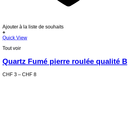
Ajouter à la liste de souhaits
+
Ce
Quick View
produit
Tout voir
a
plusieurs
variations.
Quartz Fumé pierre roulée qualité B
Les
options
Price
CHF
3
–
CHF
8
peuvent
range:
être
CHF 3
choisies
through
sur
CHF 8
la
page
du
produit