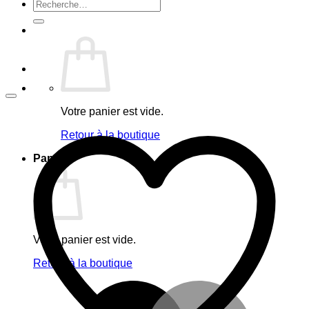
Recherche
pour :
Votre panier est vide.
Retour à la boutique
Panier
Votre panier est vide.
Retour à la boutique
M