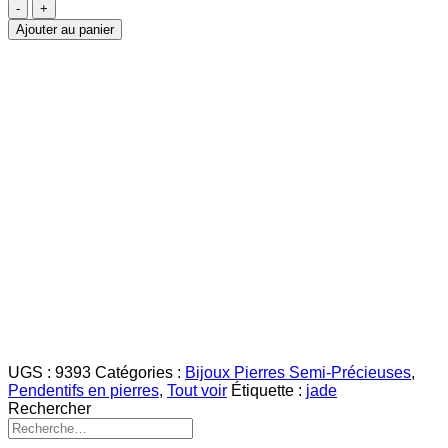
quantité
de
Ajouter au panier
Jade
Pointe
30mm
UGS :
9393
Catégories :
Bijoux Pierres Semi-Précieuses
,
Pendentifs en pierres
,
Tout voir
Étiquette :
jade
Rechercher
Recherche
pour :