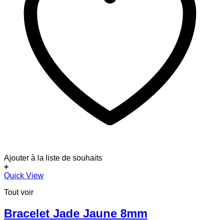
Ajouter à la liste de souhaits
+
Ce
Quick View
produit
Tout voir
a
plusieurs
variations.
Bracelet Jade Jaune 8mm
Les