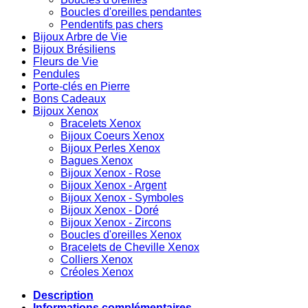
Boucles d'oreilles pendantes
Pendentifs pas chers
Bijoux Arbre de Vie
Bijoux Brésiliens
Fleurs de Vie
Pendules
Porte-clés en Pierre
Bons Cadeaux
Bijoux Xenox
Bracelets Xenox
Bijoux Coeurs Xenox
Bijoux Perles Xenox
Bagues Xenox
Bijoux Xenox - Rose
Bijoux Xenox - Argent
Bijoux Xenox - Symboles
Bijoux Xenox - Doré
Bijoux Xenox - Zircons
Boucles d'oreilles Xenox
Bracelets de Cheville Xenox
Colliers Xenox
Créoles Xenox
Description
Informations complémentaires