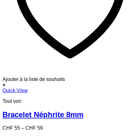
Ajouter à la liste de souhaits
+
Ce
Quick View
produit
Tout voir
a
plusieurs
variations.
Bracelet Néphrite 8mm
Les
options
Price
CHF
55
–
CHF
59
peuvent
range:
être
CHF 55