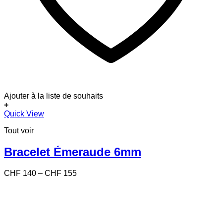
Ajouter à la liste de souhaits
+
Ce
Quick View
produit
Tout voir
a
plusieurs
variations.
Bracelet Émeraude 6mm
Les
options
Price
CHF
140
–
CHF
155
peuvent
range:
être
CHF 140
choisies
through
sur
CHF 155
la
page