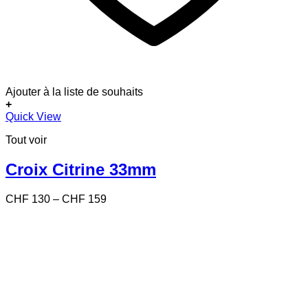
Ajouter à la liste de souhaits
+
Ce
Quick View
produit
Tout voir
a
plusieurs
variations.
Croix Citrine 33mm
Les
options
Price
CHF
130
–
CHF
159
peuvent
range:
être
CHF 130
choisies
through
sur
CHF 159
la
page
du
produit