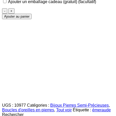
Ajouter un emballage cadeau (gratuit)
(facultatif)
quantité
de
Ajouter au panier
Émeraude
Boucles
d'oreilles
3mm
UGS :
10977
Catégories :
Bijoux Pierres Semi-Précieuses
,
Boucles d'oreilles en pierres
,
Tout voir
Étiquette :
émeraude
Rechercher