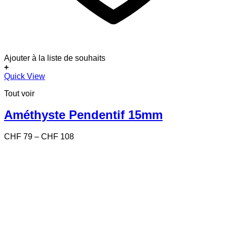
Ajouter à la liste de souhaits
+
Ce
Quick View
produit
Tout voir
a
plusieurs
variations.
Améthyste Pendentif 15mm
Les
options
Price
CHF
79
–
CHF
108
peuvent
range:
être
CHF 79
choisies
through
sur
CHF 108
la
page
du
produit