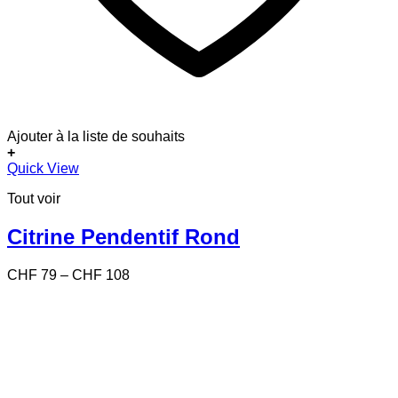
Ajouter à la liste de souhaits
+
Ce
Quick View
produit
Tout voir
a
plusieurs
variations.
Citrine Pendentif Rond
Les
options
Price
CHF
79
–
CHF
108
peuvent
range:
être
CHF 79
choisies
through
sur
CHF 108
la
page
du
produit