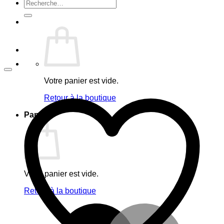
Recherche
pour :
Votre panier est vide.
Retour à la boutique
Panier
Votre panier est vide.
Retour à la boutique
M