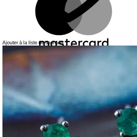
Ajouter à la liste de souhaits
V
T