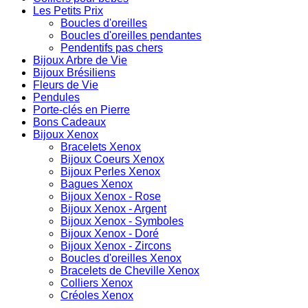
Les Petits Prix
Boucles d'oreilles
Boucles d'oreilles pendantes
Pendentifs pas chers
Bijoux Arbre de Vie
Bijoux Brésiliens
Fleurs de Vie
Pendules
Porte-clés en Pierre
Bons Cadeaux
Bijoux Xenox
Bracelets Xenox
Bijoux Coeurs Xenox
Bijoux Perles Xenox
Bagues Xenox
Bijoux Xenox - Rose
Bijoux Xenox - Argent
Bijoux Xenox - Symboles
Bijoux Xenox - Doré
Bijoux Xenox - Zircons
Boucles d'oreilles Xenox
Bracelets de Cheville Xenox
Colliers Xenox
Créoles Xenox