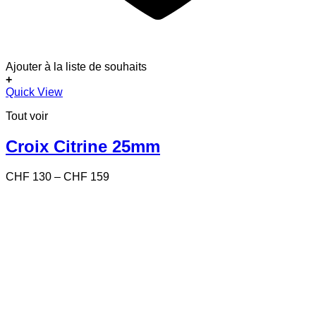
Ajouter à la liste de souhaits
+
Ce
Quick View
produit
Tout voir
a
plusieurs
variations.
Croix Citrine 25mm
Les
options
Price
CHF
130
–
CHF
159
peuvent
range:
être
CHF 130
choisies
through
sur
CHF 159
la
page
du
produit