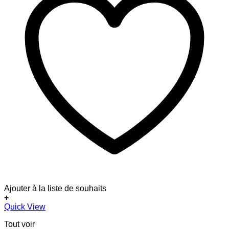
Ajouter à la liste de souhaits
+
Ce
Quick View
produit
Tout voir
a