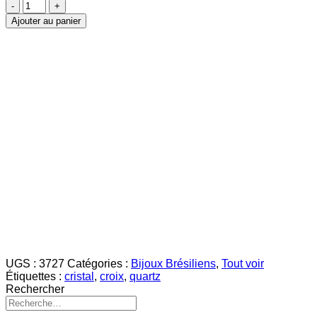
quantité
de
Ajouter au panier
Croix
Cristal
Pendentif
Doré
UGS :
3727
Catégories :
Bijoux Brésiliens
,
Tout voir
Étiquettes :
cristal
,
croix
,
quartz
Rechercher
Recherche
pour :