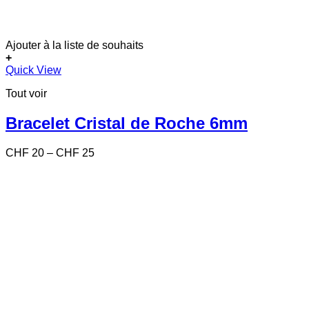
Ajouter à la liste de souhaits
+
Ce
Quick View
produit
Tout voir
a
plusieurs
variations.
Bracelet Cristal de Roche 6mm
Les
options
Price
CHF
20
–
CHF
25
peuvent
range:
être
CHF 20
choisies
through
sur
CHF 25
la
page
du
produit