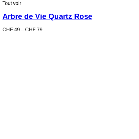
Tout voir
a
plusieurs
variations.
Arbre de Vie Quartz Rose
Les
options
Price
CHF
49
–
CHF
79
peuvent
range:
être
CHF 49
choisies
through
sur
CHF 79
la
page
du
produit