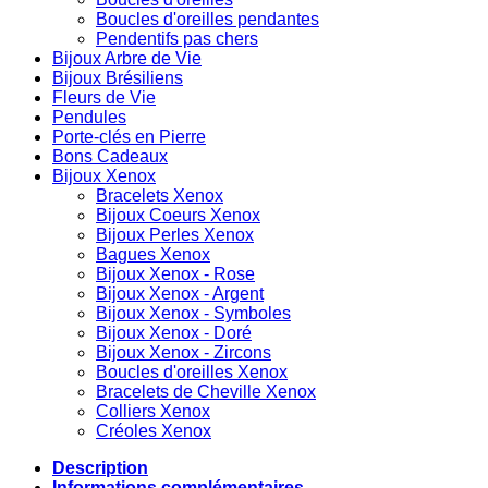
Boucles d'oreilles pendantes
Pendentifs pas chers
Bijoux Arbre de Vie
Bijoux Brésiliens
Fleurs de Vie
Pendules
Porte-clés en Pierre
Bons Cadeaux
Bijoux Xenox
Bracelets Xenox
Bijoux Coeurs Xenox
Bijoux Perles Xenox
Bagues Xenox
Bijoux Xenox - Rose
Bijoux Xenox - Argent
Bijoux Xenox - Symboles
Bijoux Xenox - Doré
Bijoux Xenox - Zircons
Boucles d'oreilles Xenox
Bracelets de Cheville Xenox
Colliers Xenox
Créoles Xenox
Description
Informations complémentaires