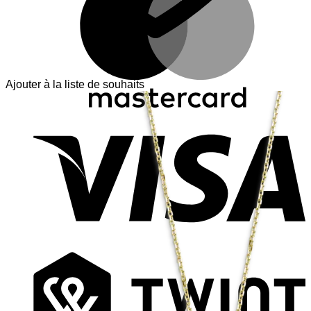
Ajouter à la liste de souhaits
V
T