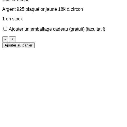
Argent 925 plaqué or jaune 18k & zircon
1 en stock
Ajouter un emballage cadeau (gratuit)
(facultatif)
quantité
de
Ajouter au panier
Collier
Zircon
griffes
doré
4mm