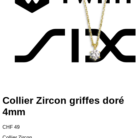
S
Collier Zircon griffes doré
4mm
CHF
49
Collier Zircon