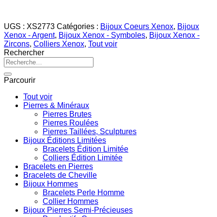
UGS :
XS2773
Catégories :
Bijoux Coeurs Xenox
,
Bijoux
Xenox - Argent
,
Bijoux Xenox - Symboles
,
Bijoux Xenox -
Zircons
,
Colliers Xenox
,
Tout voir
Rechercher
Recherche
pour :
Parcourir
Tout voir
Pierres & Minéraux
Pierres Brutes
Pierres Roulées
Pierres Taillées, Sculptures
Bijoux Éditions Limitées
Bracelets Édition Limitée
Colliers Édition Limitée
Bracelets en Pierres
Bracelets de Cheville
Bijoux Hommes
Bracelets Perle Homme
Collier Hommes
Bijoux Pierres Semi-Précieuses