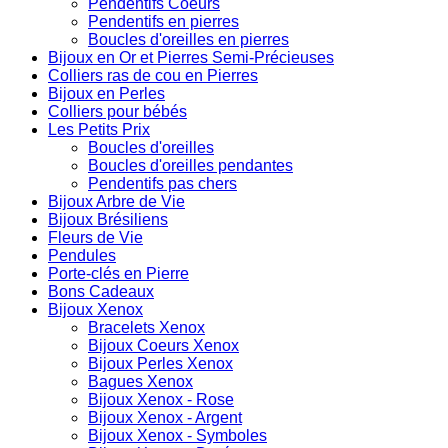
Pendentifs Coeurs
Pendentifs en pierres
Boucles d'oreilles en pierres
Bijoux en Or et Pierres Semi-Précieuses
Colliers ras de cou en Pierres
Bijoux en Perles
Colliers pour bébés
Les Petits Prix
Boucles d'oreilles
Boucles d'oreilles pendantes
Pendentifs pas chers
Bijoux Arbre de Vie
Bijoux Brésiliens
Fleurs de Vie
Pendules
Porte-clés en Pierre
Bons Cadeaux
Bijoux Xenox
Bracelets Xenox
Bijoux Coeurs Xenox
Bijoux Perles Xenox
Bagues Xenox
Bijoux Xenox - Rose
Bijoux Xenox - Argent
Bijoux Xenox - Symboles