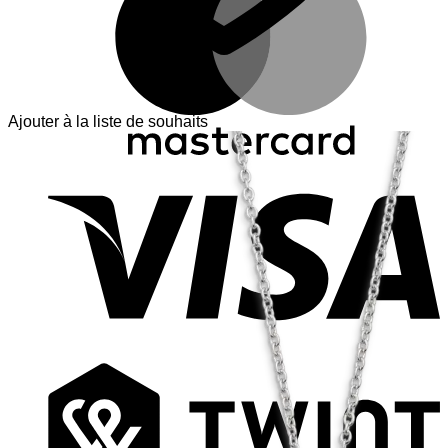
Ajouter à la liste de souhaits
V
T