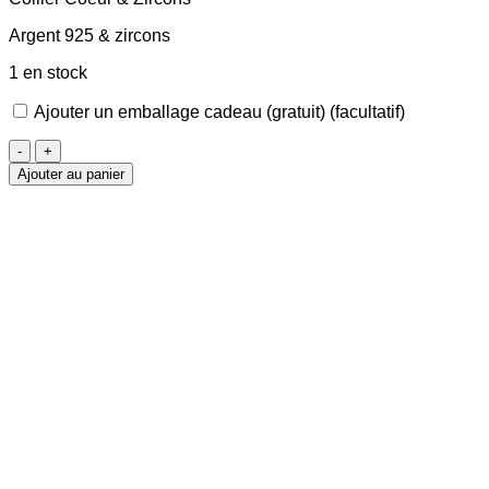
Argent 925 & zircons
1 en stock
Ajouter un emballage cadeau (gratuit)
(facultatif)
quantité
de
Ajouter au panier
Collier
Coeur
&
Zircons
10mm