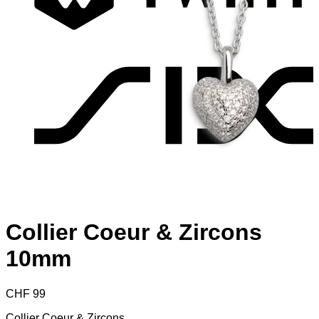
S
Collier Coeur & Zircons
10mm
CHF
99
Collier Coeur & Zircons