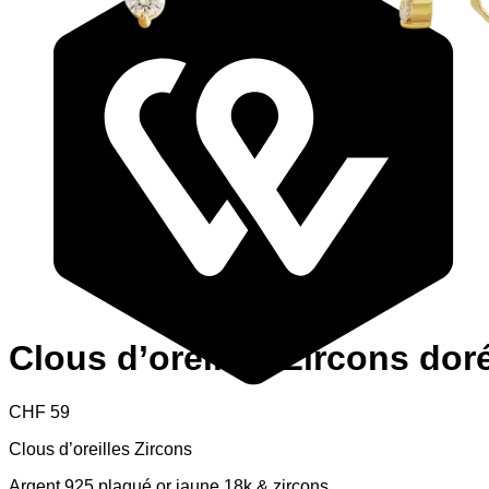
Clous d’oreilles Zircons dor
CHF
59
Clous d’oreilles Zircons
Argent 925 plaqué or jaune 18k & zircons