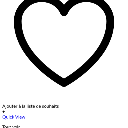
Ajouter à la liste de souhaits
+
Ce
Quick View
produit
Tout voir
a