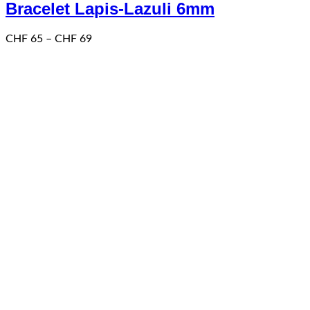
Bracelet Lapis-Lazuli 6mm
variations.
Les
options
Price
CHF
65
–
CHF
69
peuvent
range:
être
CHF 65
choisies
through
sur
CHF 69
la
page
du
produit