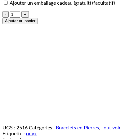
Ajouter un emballage cadeau (gratuit)
(facultatif)
quantité
de
Ajouter au panier
Bracelet
Onyx
10mm
UGS :
2516
Catégories :
Bracelets en Pierres
,
Tout voir
Étiquette :
onyx