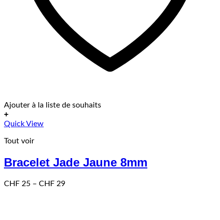
Ajouter à la liste de souhaits
+
Ce
Quick View
produit
Tout voir
a
plusieurs
Bracelet Jade Jaune 8mm
variations.
Les
options
Price
CHF
25
–
CHF
29
peuvent
range:
être
CHF 25
choisies
through
sur