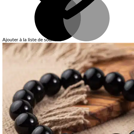
Ajouter à la liste de souhaits
V
T