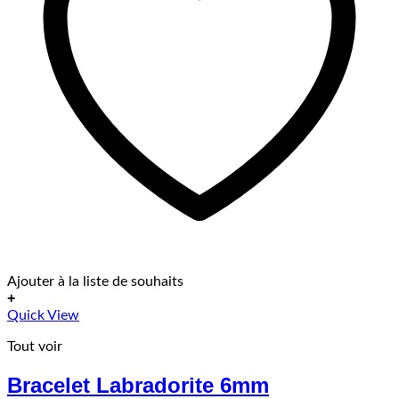
Ajouter à la liste de souhaits
+
Ce
Quick View
produit
Tout voir
a
plusieurs
Bracelet Labradorite 6mm
variations.