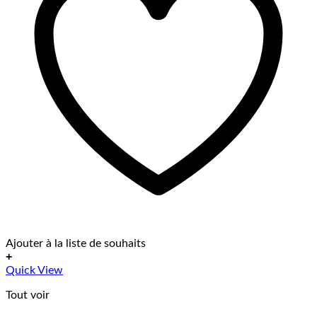
Ajouter à la liste de souhaits
+
Ce
Quick View
produit
Tout voir
a
plusieurs