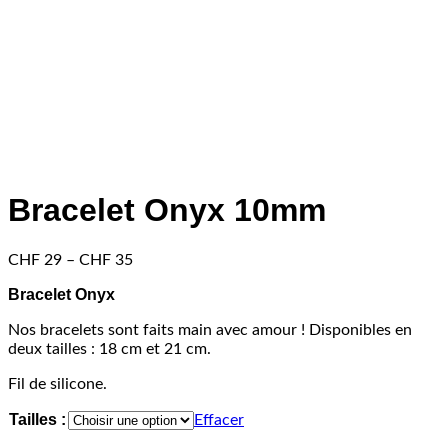
Bracelet Onyx 10mm
Price
CHF
29
–
CHF
35
range:
Bracelet Onyx
CHF 29
through
Nos bracelets sont faits main avec amour ! Disponibles en
CHF 35
deux tailles : 18 cm et 21 cm.
Fil de silicone.
Tailles :
Effacer