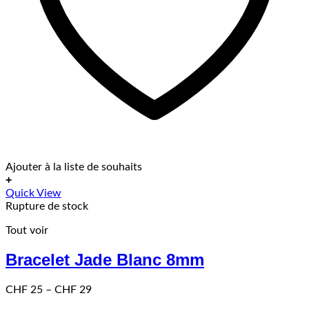
Ajouter à la liste de souhaits
+
Ce
Quick View
produit
Rupture de stock
a
Tout voir
plusieurs
variations.
Bracelet Jade Blanc 8mm
Les
options
peuvent
Price
CHF
25
–
CHF
29
être
range: