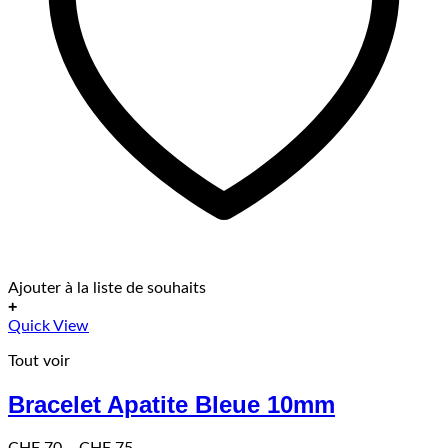
Ajouter à la liste de souhaits
+
Ce
Quick View
produit
Tout voir
a
plusieurs
Bracelet Apatite Bleue 10mm
variations.
Les
options
Price