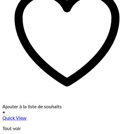
Ajouter à la liste de souhaits
+
Ce
Quick View
produit
Tout voir
a