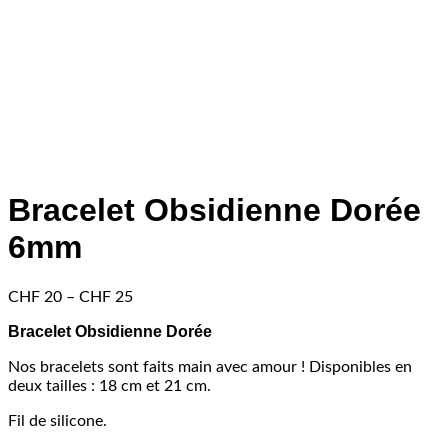
Bracelet Obsidienne Dorée
6mm
Price
CHF
20
–
CHF
25
range:
Bracelet Obsidienne Dorée
CHF 20
through
Nos bracelets sont faits main avec amour ! Disponibles en
CHF 25
deux tailles : 18 cm et 21 cm.
Fil de silicone.