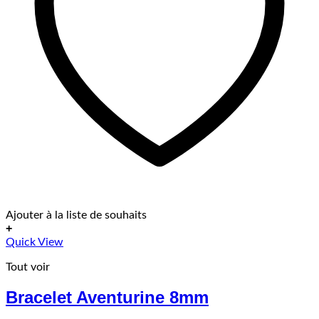
Ajouter à la liste de souhaits
+
Ce
Quick View
produit
Tout voir
a
plusieurs
Bracelet Aventurine 8mm
variations.
Les