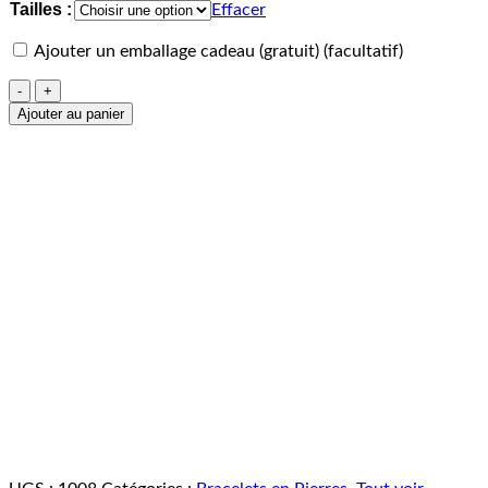
Tailles :
Effacer
Ajouter un emballage cadeau (gratuit)
(facultatif)
quantité
de
Ajouter au panier
Bracelet
Obsidienne
Dorée
6mm