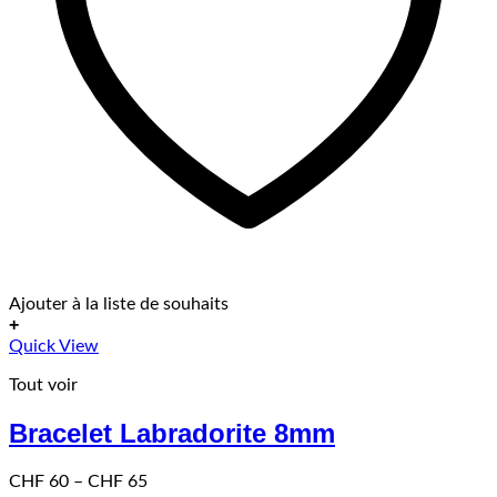
Ajouter à la liste de souhaits
+
Ce
Quick View
produit
Tout voir
a
plusieurs
Bracelet Labradorite 8mm
variations.
Les
options
Price
CHF
60
–
CHF
65
peuvent