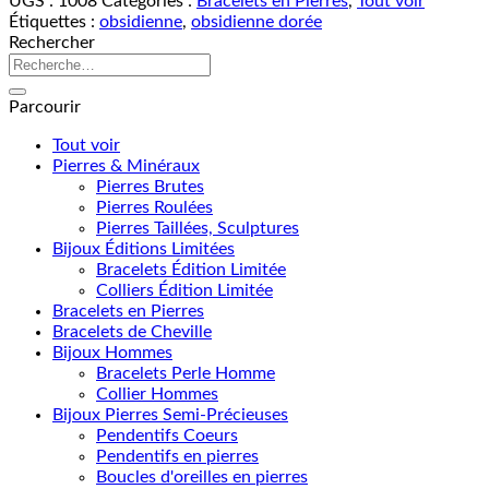
UGS :
1008
Catégories :
Bracelets en Pierres
,
Tout voir
Étiquettes :
obsidienne
,
obsidienne dorée
Rechercher
Recherche
pour :
Parcourir
Tout voir
Pierres & Minéraux
Pierres Brutes
Pierres Roulées
Pierres Taillées, Sculptures
Bijoux Éditions Limitées
Bracelets Édition Limitée
Colliers Édition Limitée
Bracelets en Pierres
Bracelets de Cheville
Bijoux Hommes
Bracelets Perle Homme
Collier Hommes
Bijoux Pierres Semi-Précieuses
Pendentifs Coeurs
Pendentifs en pierres
Boucles d'oreilles en pierres