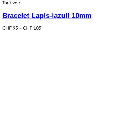
Tout voir
a
plusieurs
Bracelet Lapis-lazuli 10mm
variations.
Les
options
Price
CHF
95
–
CHF
105
peuvent
range:
être
CHF 95
choisies
through
sur
CHF 105
la
page
du
produit