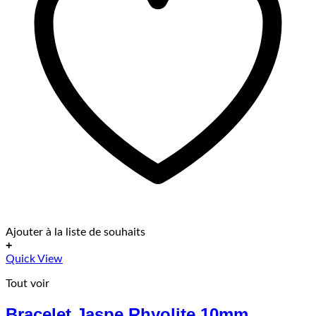
Ajouter à la liste de souhaits
+
Ce
Quick View
produit
Tout voir
a
plusieurs
Bracelet Jaspe Rhyolite 10mm
variations.