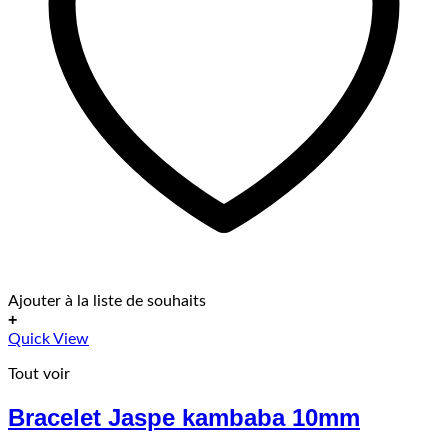
Ajouter à la liste de souhaits
+
Ce
Quick View
produit
Tout voir
a
plusieurs
Bracelet Jaspe kambaba 10mm
variations.
Les