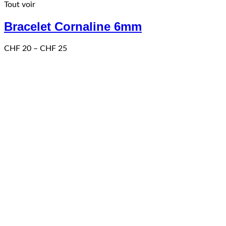
Tout voir
a
plusieurs
Bracelet Cornaline 6mm
variations.
Les
options
Price
CHF
20
–
CHF
25
peuvent
range:
être
CHF 20
choisies
through
sur
CHF 25
la
page
du
produit