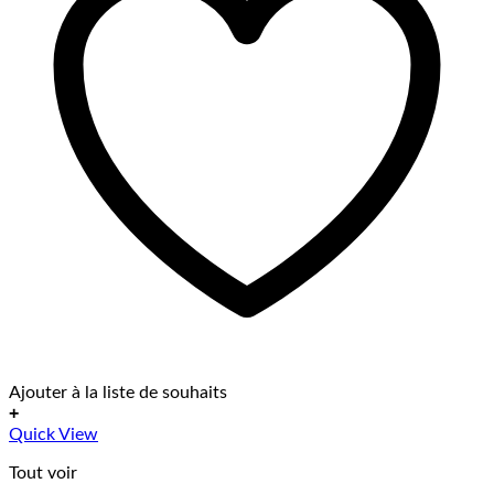
Ajouter à la liste de souhaits
+
Ce
Quick View
produit
Tout voir
a