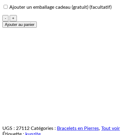
Ajouter un emballage cadeau (gratuit)
(facultatif)
quantité
de
Ajouter au panier
Bracelet
Kunzite
6mm
UGS :
27112
Catégories :
Bracelets en Pierres
,
Tout voir
Étiquette :
kunzite