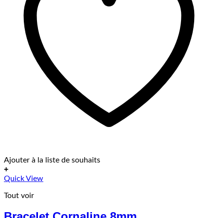
Ajouter à la liste de souhaits
+
Ce
Quick View
produit
Tout voir
a
plusieurs
Bracelet Cornaline 8mm
variations.