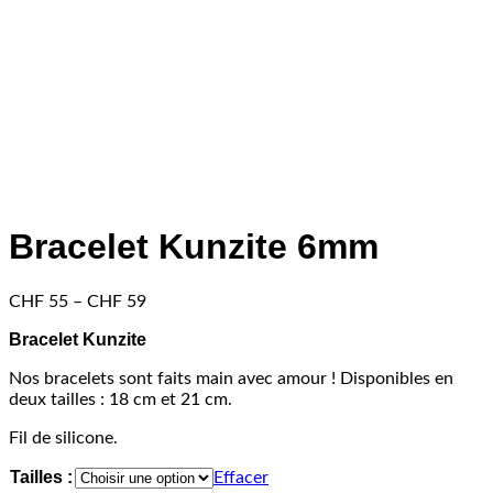
Bracelet Kunzite 6mm
Price
CHF
55
–
CHF
59
range:
Bracelet Kunzite
CHF 55
through
Nos bracelets sont faits main avec amour ! Disponibles en
CHF 59
deux tailles : 18 cm et 21 cm.
Fil de silicone.
Tailles :
Effacer