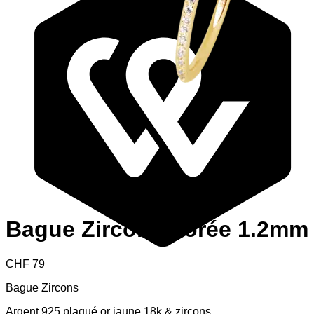
Bague Zircons dorée 1.2mm
CHF
79
Bague Zircons
Argent 925 plaqué or jaune 18k & zircons