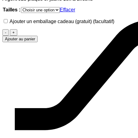
Tailles :
Effacer
Ajouter un emballage cadeau (gratuit)
(facultatif)
quantité
de
Ajouter au panier
Bague
Zircons
dorée
1.2mm