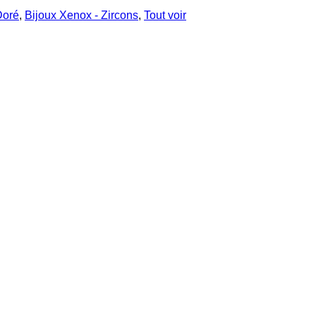
Doré
,
Bijoux Xenox - Zircons
,
Tout voir