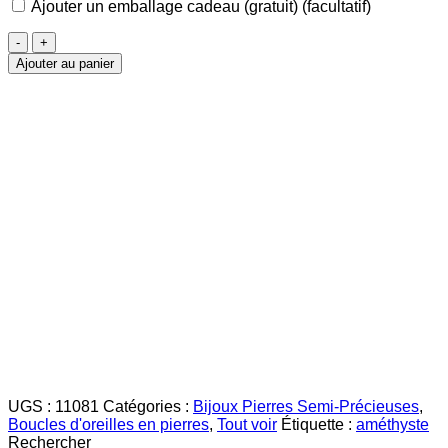
Ajouter un emballage cadeau (gratuit)
(facultatif)
quantité
de
Ajouter au panier
Améthyste
Boucles
d'oreilles
UGS :
11081
Catégories :
Bijoux Pierres Semi-Précieuses
,
Boucles d'oreilles en pierres
,
Tout voir
Étiquette :
améthyste
Rechercher