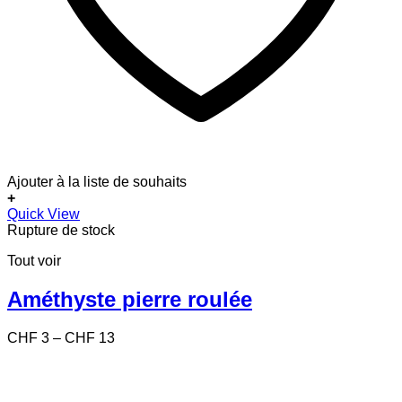
Ajouter à la liste de souhaits
+
Ce
Quick View
produit
Rupture de stock
a
Tout voir
plusieurs
variations.
Les
Améthyste pierre roulée
options
peuvent
Price
CHF
3
–
CHF
13
être
range:
choisies
CHF 3
sur
through
la
CHF 13