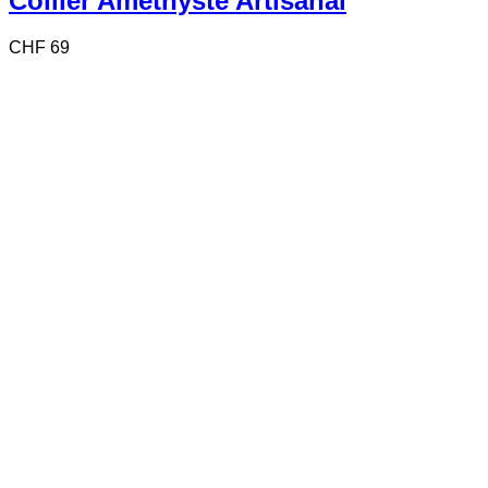
Collier Améthyste Artisanal
CHF
69