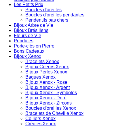
Les Petits Prix
Boucles d'oreilles
Boucles d'oreilles pendantes
Pendentifs pas chers
Bijoux Arbre de Vie
Bijoux Brésiliens
Fleurs de Vie
Pendules
Porte-clés en Pierre
Bons Cadeaux
Bijoux Xenox
Bracelets Xenox
Bijoux Coeurs Xenox
Bijoux Perles Xenox
Bagues Xenox
Bijoux Xenox - Rose
Bijoux Xenox - Argent
Bijoux Xenox - Symboles
Bijoux Xenox - Doré
Bijoux Xenox - Zircons
Boucles d'oreilles Xenox
Bracelets de Cheville Xenox
Colliers Xenox
Créoles Xenox