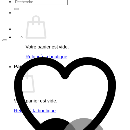
Recherche
pour :
Votre panier est vide.
Retour à la boutique
Panier
Votre panier est vide.
Retour à la boutique
M