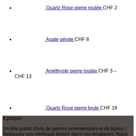
Quartz Rose pierre roulée
CHF
2
Agate géode
CHF
8
Améthyste pierre roulée
CHF
3
–
Price
CHF
13
range:
CHF 3
through
CHF 13
Quartz Rose pierre brute
CHF
18
A propos
Un très grand choix de pierres ornementales et de bijoux !
Retrouvez vos minéraux favoris dans nos boutiques. Nous