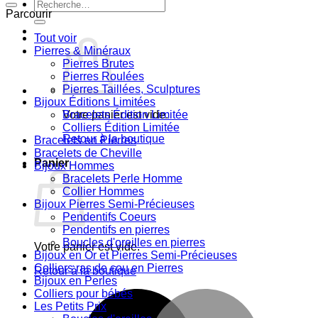
Recherche
Parcourir
pour :
Tout voir
Pierres & Minéraux
Pierres Brutes
Pierres Roulées
Pierres Taillées, Sculptures
Bijoux Éditions Limitées
Votre panier est vide.
Bracelets Édition Limitée
Colliers Édition Limitée
Retour à la boutique
Bracelets en Pierres
Bracelets de Cheville
Panier
Bijoux Hommes
Bracelets Perle Homme
Collier Hommes
Bijoux Pierres Semi-Précieuses
Pendentifs Coeurs
Pendentifs en pierres
Boucles d'oreilles en pierres
Votre panier est vide.
Bijoux en Or et Pierres Semi-Précieuses
Colliers ras de cou en Pierres
Retour à la boutique
Bijoux en Perles
Colliers pour bébés
M
Les Petits Prix