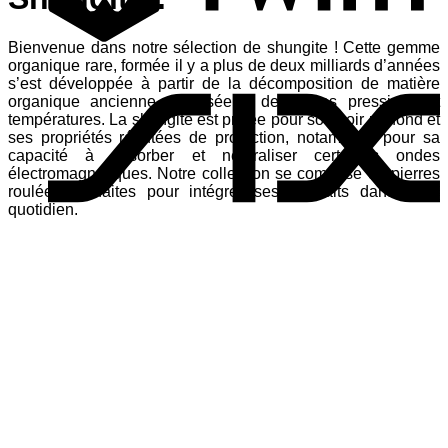
Bienvenue dans notre sélection de shungite ! Cette gemme
S
organique rare, formée il y a plus de deux milliards d’années
s’est développée à partir de la décomposition de matière
organique ancienne, exposée à de hautes pressions et
températures. La shungite est prisée pour son noir profond et
ses propriétés réputées de protection, notamment pour sa
capacité à absorber et neutraliser certaines ondes
électromagnétiques. Notre collection se compose de pierres
roulées, parfaites pour intégrer ses bienfaits dans votre
quotidien.