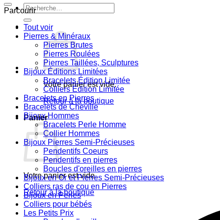
Recherche
Parcourir
pour :
Tout voir
Pierres & Minéraux
Pierres Brutes
Pierres Roulées
Pierres Taillées, Sculptures
Bijoux Éditions Limitées
Bracelets Édition Limitée
Votre panier est vide.
Colliers Édition Limitée
Bracelets en Pierres
Retour à la boutique
Bracelets de Cheville
Bijoux Hommes
Panier
Bracelets Perle Homme
Collier Hommes
Bijoux Pierres Semi-Précieuses
Pendentifs Coeurs
Pendentifs en pierres
Boucles d'oreilles en pierres
Votre panier est vide.
Bijoux en Or et Pierres Semi-Précieuses
Colliers ras de cou en Pierres
Retour à la boutique
Bijoux en Perles
Colliers pour bébés
Les Petits Prix