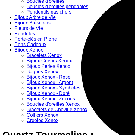
Boucles d'oreilles
Boucles d'oreilles pendantes
Pendentifs pas chers
Bijoux Arbre de Vie
Bijoux Brésiliens
Fleurs de Vie
Pendules
Porte-clés en Pierre
Bons Cadeaux
Bijoux Xenox
Bracelets Xenox
Bijoux Coeurs Xenox
Bijoux Perles Xenox
Bagues Xenox
Bijoux Xenox - Rose
Bijoux Xenox - Argent
Bijoux Xenox - Symboles
Bijoux Xenox - Doré
Bijoux Xenox - Zircons
Boucles d'oreilles Xenox
Bracelets de Cheville Xenox
Colliers Xenox
Créoles Xenox