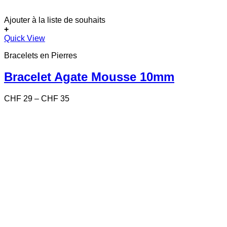
Ajouter à la liste de souhaits
+
Ce
Quick View
produit
Bracelets en Pierres
a
plusieurs
variations.
Bracelet Agate Mousse 10mm
Les
options
Price
CHF
29
–
CHF
35
peuvent
range:
être
CHF 29
choisies
through
sur
CHF 35
la
page
du
produit