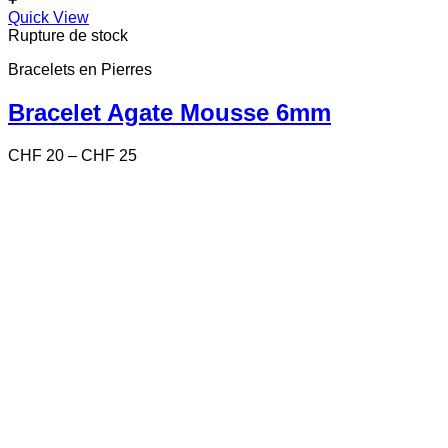
Ce
Quick View
produit
Rupture de stock
a
Bracelets en Pierres
plusieurs
variations.
Les
Bracelet Agate Mousse 6mm
options
peuvent
Price
CHF
20
–
CHF
25
être
range:
choisies
CHF 20
sur
through
la
CHF 25
page
du
produit