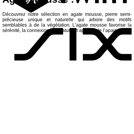
Découvrez notre sélection en agate mousse, pierre semi-
S
précieuse unique et naturelle qui arbore des motifs
semblables à de la végétation. L’agate mousse favorise la
sérénité, la connexion à la nature et apporte de l’apaisement.