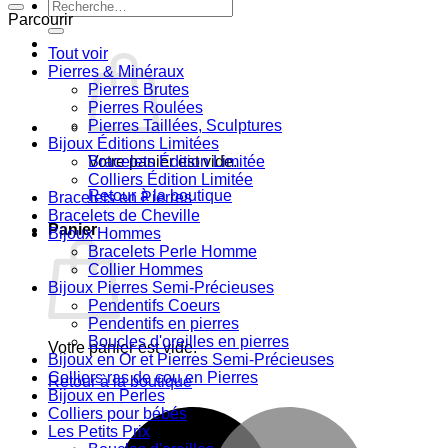
Recherche
Parcourir
pour :
Tout voir
Pierres & Minéraux
Pierres Brutes
Pierres Roulées
Pierres Taillées, Sculptures
Bijoux Éditions Limitées
Votre panier est vide.
Bracelets Édition Limitée
Colliers Édition Limitée
Retour à la boutique
Bracelets en Pierres
Bracelets de Cheville
Panier
Bijoux Hommes
Bracelets Perle Homme
Collier Hommes
Bijoux Pierres Semi-Précieuses
Pendentifs Coeurs
Pendentifs en pierres
Boucles d'oreilles en pierres
Votre panier est vide.
Bijoux en Or et Pierres Semi-Précieuses
Colliers ras de cou en Pierres
Retour à la boutique
Bijoux en Perles
Colliers pour bébés
M
Les Petits Prix