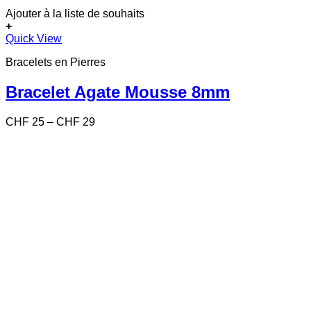
Ajouter à la liste de souhaits
+
Ce
Quick View
produit
Bracelets en Pierres
a
plusieurs
variations.
Bracelet Agate Mousse 8mm
Les
options
Price
CHF
25
–
CHF
29
peuvent
range:
être
CHF 25
choisies
through
sur
CHF 29
la
page
du
produit