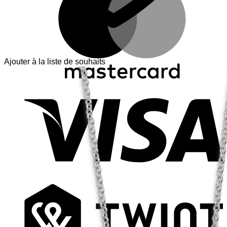
Ajouter à la liste de souhaits
V
T