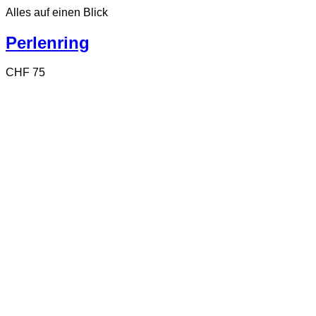
Produkt
Alles auf einen Blick
weist
mehrere
Varianten
Perlenring
auf.
Die
CHF
75
Optionen
können
auf
der
Produktseite
gewählt
werden