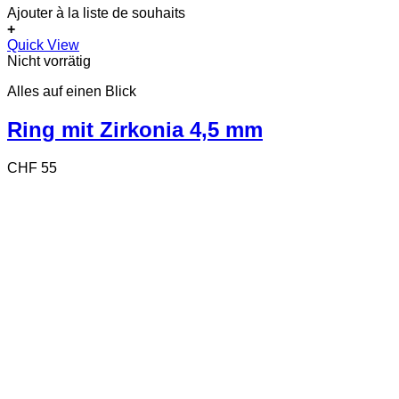
Ajouter à la liste de souhaits
+
Dieses
Quick View
Produkt
Nicht vorrätig
weist
Alles auf einen Blick
mehrere
Varianten
auf.
Ring mit Zirkonia 4,5 mm
Die
Optionen
CHF
55
können
auf
der
Produktseite
gewählt
werden