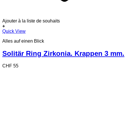
Ajouter à la liste de souhaits
+
Dieses
Quick View
Produkt
Alles auf einen Blick
weist
mehrere
Varianten
Solitär Ring Zirkonia. Krappen 3 mm.
auf.
Die
CHF
55
Optionen
können
auf
der
Produktseite
gewählt
werden