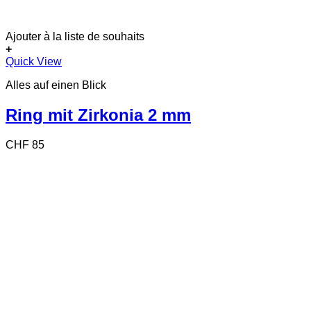
Ajouter à la liste de souhaits
+
Dieses
Quick View
Produkt
Alles auf einen Blick
weist
mehrere
Varianten
Ring mit Zirkonia 2 mm
auf.
Die
CHF
85
Optionen
können
auf
der
Produktseite
gewählt
werden