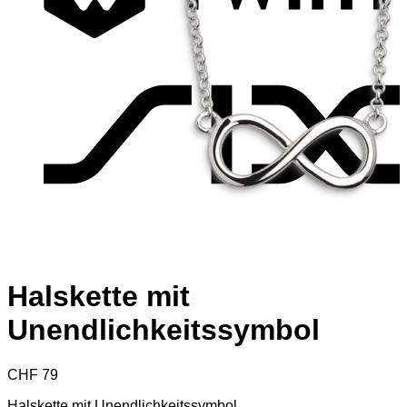
S
Halskette mit
Unendlichkeitssymbol
CHF
79
Halskette mit Unendlichkeitssymbol