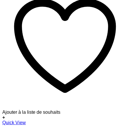
Ajouter à la liste de souhaits
+
Dieses
Quick View
Produkt