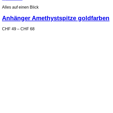
Produkt
Alles auf einen Blick
weist
mehrere
Varianten
Anhänger Amethystspitze goldfarben
auf.
Die
Preisspanne:
CHF
49
–
CHF
68
Optionen
CHF 49
können
bis
auf
CHF 68
der
Produktseite
gewählt
werden