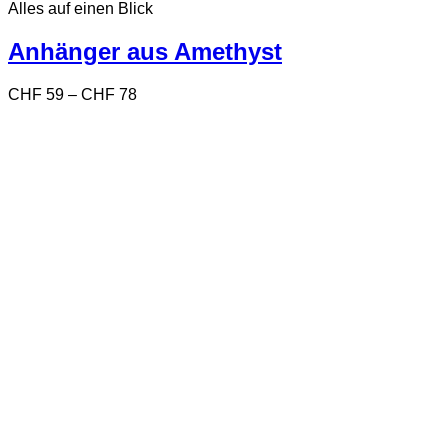
Alles auf einen Blick
weist
mehrere
Varianten
Anhänger aus Amethyst
auf.
Die
Preisspanne:
CHF
59
–
CHF
78
Optionen
CHF 59
können
bis
auf
CHF 78
der
Produktseite
gewählt
werden