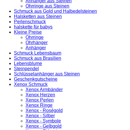
Anhänger aus Steinen
Ohrringe aus Steinen
Schmuck aus Gold und Halbedelsteinen
Halsketten aus Steinen
Perlenschmuck
halskette für babys
Kleine Preise
Ohrringe
Ohrhänger
Anhänger
Schmuck Lebensbaum
Schmuck aus Brasilien
Lebensblume
Steinpendel
Schlüsselanhänger aus Steinen
Geschenkgutscheine
Xenox Schmuck
Xenox Armbänder
Xenox Herzen
Xenox Perlen
Xenox Ringe
Xenox - Roségold
Xenox - Silber
Xenox - Symbole
Xenox - Gelbgold