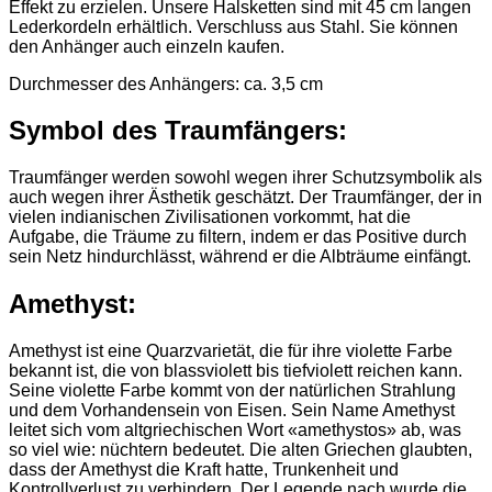
Effekt zu erzielen. Unsere Halsketten sind mit 45 cm langen
Lederkordeln erhältlich. Verschluss aus Stahl. Sie können
den Anhänger auch einzeln kaufen.
Durchmesser des Anhängers: ca. 3,5 cm
Symbol des Traumfängers:
Traumfänger werden sowohl wegen ihrer Schutzsymbolik als
auch wegen ihrer Ästhetik geschätzt. Der Traumfänger, der in
vielen indianischen Zivilisationen vorkommt, hat die
Aufgabe, die Träume zu filtern, indem er das Positive durch
sein Netz hindurchlässt, während er die Albträume einfängt.
Amethyst:
Amethyst ist eine Quarzvarietät, die für ihre violette Farbe
bekannt ist, die von blassviolett bis tiefviolett reichen kann.
Seine violette Farbe kommt von der natürlichen Strahlung
und dem Vorhandensein von Eisen. Sein Name Amethyst
leitet sich vom altgriechischen Wort «amethystos» ab, was
so viel wie: nüchtern bedeutet. Die alten Griechen glaubten,
dass der Amethyst die Kraft hatte, Trunkenheit und
Kontrollverlust zu verhindern. Der Legende nach wurde die