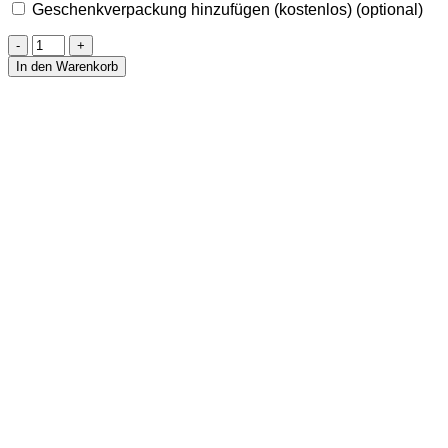
Geschenkverpackung hinzufügen (kostenlos)
(optional)
Anhänger
Traumfänger
In den Warenkorb
Amethyst
goldfarben
Menge