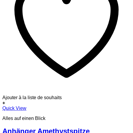
Ajouter à la liste de souhaits
+
Dieses
Quick View
Produkt
Alles auf einen Blick
weist
mehrere
Varianten
Anhänger Amethystspitze