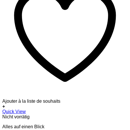
Ajouter à la liste de souhaits
+
Dieses
Quick View
Produkt
Nicht vorrätig
weist
Alles auf einen Blick
mehrere