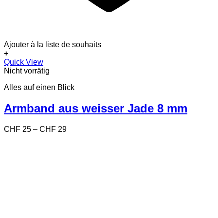
Ajouter à la liste de souhaits
+
Dieses
Quick View
Produkt
Nicht vorrätig
weist
Alles auf einen Blick
mehrere
Varianten
auf.
Armband aus weisser Jade 8 mm
Die
Optionen
Preisspanne:
CHF
25
–
CHF
29
können
CHF 25
auf
bis
der
CHF 29
Produktseite
gewählt
werden