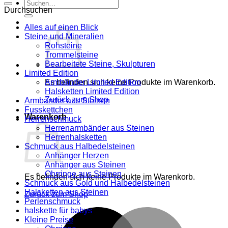
Suche
Durchsuchen
nach:
Alles auf einen Blick
Steine und Mineralien
Rohsteine
Trommelsteine
Bearbeitete Steine, Skulpturen
Limited Edition
Es befinden sich keine Produkte im Warenkorb.
Armbänder Limited Edition
Halsketten Limited Edition
Zurück zum Shop
Armbänder aus Steinen
Fusskettchen
Warenkorb
Herrenschmuck
Herrenarmbänder aus Steinen
Herrenhalsketten
Schmuck aus Halbedelsteinen
Anhänger Herzen
Anhänger aus Steinen
Ohrringe aus Steinen
Es befinden sich keine Produkte im Warenkorb.
Schmuck aus Gold und Halbedelsteinen
Halsketten aus Steinen
Zurück zum Shop
Perlenschmuck
halskette für babys
M
Kleine Preise