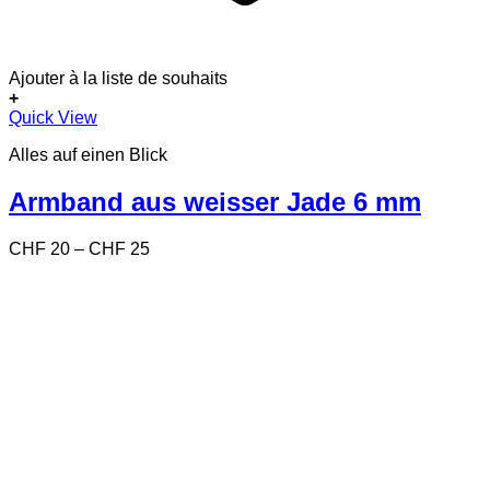
Ajouter à la liste de souhaits
+
Dieses
Quick View
Produkt
Alles auf einen Blick
weist
mehrere
Varianten
Armband aus weisser Jade 6 mm
auf.
Die
Preisspanne:
CHF
20
–
CHF
25
Optionen
CHF 20
können
bis
auf
CHF 25
der
Produktseite
gewählt
werden