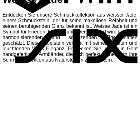
Entdecken Sie unsere Schmuckkollektion aus weisser Jade,
S
einem Schmuckstein, der für seine makellose Reinheit und
seinen beruhigenden Glanz bekannt ist. Weisse Jade ist ein
Symbol für Frieden, Klarheit und Weisheit und wird für seine
harmonisierenden und schützenden Eigenschaften
geschätzt. Dieser Edelstein verleiht mit seinem sanften und
leuchtenden Weiß Eleganz. Entdecken Sie unsere in Genf
handgefertigten Armbänder, die sich perfekt eignen, um Ihre
Schmuckkollektion aus Natursteinen zu erweitern.