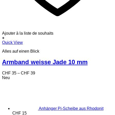
Ajouter à la liste de souhaits
+
Dieses
Quick View
Produkt
Alles auf einen Blick
weist
mehrere
Varianten
Armband weisse Jade 10 mm
auf.
Die
Preisspanne:
CHF
35
–
CHF
39
Optionen
CHF 35
Neu
können
bis
auf
CHF 39
der
Produktseite
gewählt
werden
Anhänger Pi-Scheibe aus Rhodonit
CHF
15