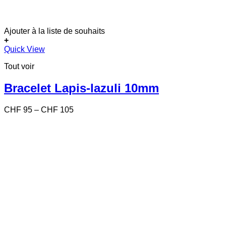
Ajouter à la liste de souhaits
+
Ce
Quick View
produit
Tout voir
a
plusieurs
variations.
Bracelet Lapis-lazuli 10mm
Les
options
Price
CHF
95
–
CHF
105
peuvent
range:
être
CHF 95
choisies
through
sur
CHF 105
la
page
du
produit