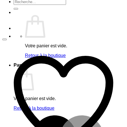
Recherche
pour :
Votre panier est vide.
Retour à la boutique
Panier
Votre panier est vide.
Retour à la boutique
M