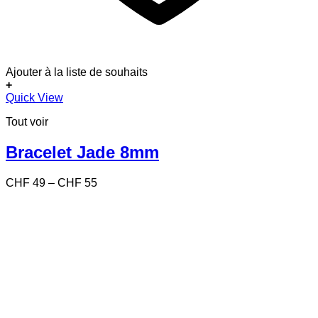
Ajouter à la liste de souhaits
+
Ce
Quick View
produit
Tout voir
a
plusieurs
variations.
Bracelet Jade 8mm
Les
options
Price
CHF
49
–
CHF
55
peuvent
range:
être
CHF 49
choisies
through
sur
CHF 55
la
page
du
produit