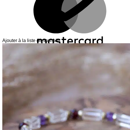
Ajouter à la liste de souhaits
V
T