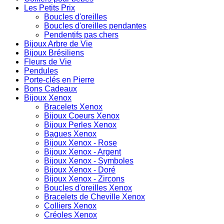
Les Petits Prix
Boucles d'oreilles
Boucles d'oreilles pendantes
Pendentifs pas chers
Bijoux Arbre de Vie
Bijoux Brésiliens
Fleurs de Vie
Pendules
Porte-clés en Pierre
Bons Cadeaux
Bijoux Xenox
Bracelets Xenox
Bijoux Coeurs Xenox
Bijoux Perles Xenox
Bagues Xenox
Bijoux Xenox - Rose
Bijoux Xenox - Argent
Bijoux Xenox - Symboles
Bijoux Xenox - Doré
Bijoux Xenox - Zircons
Boucles d'oreilles Xenox
Bracelets de Cheville Xenox
Colliers Xenox
Créoles Xenox