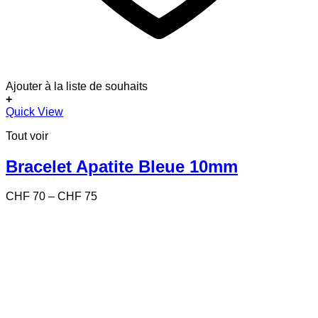
Ajouter à la liste de souhaits
+
Ce
Quick View
produit
Tout voir
a
plusieurs
variations.
Bracelet Apatite Bleue 10mm
Les
options
Price
CHF
70
–
CHF
75
peuvent
range:
être
CHF 70
choisies
through
sur
CHF 75
la
page
du
produit