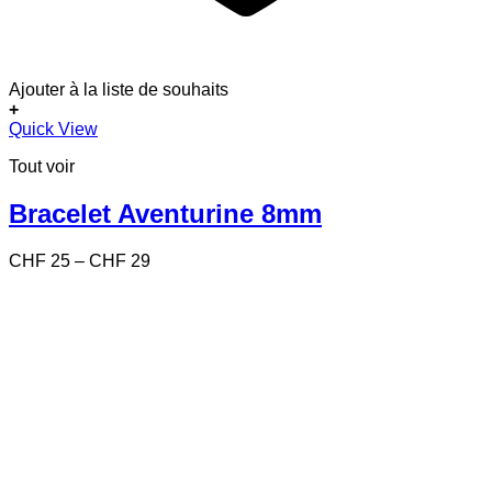
Ajouter à la liste de souhaits
+
Ce
Quick View
produit
Tout voir
a
plusieurs
variations.
Bracelet Aventurine 8mm
Les
options
Price
CHF
25
–
CHF
29
peuvent
range:
être
CHF 25
choisies
through
sur
CHF 29
la
page
du
produit