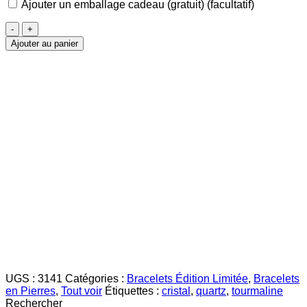
Ajouter un emballage cadeau (gratuit)
(facultatif)
quantité
de
Ajouter au panier
Bracelet
Cristal
de
Roche
-
MINERVA
UGS :
3141
Catégories :
Bracelets Édition Limitée
,
Bracelets
en Pierres
,
Tout voir
Étiquettes :
cristal
,
quartz
,
tourmaline
Rechercher