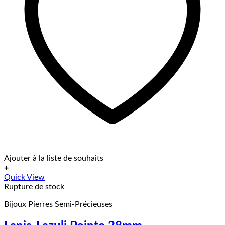
Ajouter à la liste de souhaits
+
Ce
Quick View
produit
Rupture de stock
a
Bijoux Pierres Semi-Précieuses
plusieurs
variations.
Les