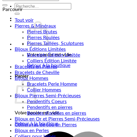
Contact
pour :
Recherche
Parcourir
pour :
Tout voir
Pierres & Minéraux
Pierres Brutes
Pierres Roulées
Pierres Taillées, Sculptures
Bijoux Éditions Limitées
Votre panier est vide.
Bracelets Édition Limitée
Colliers Édition Limitée
Retour à la boutique
Bracelets en Pierres
Bracelets de Cheville
Panier
Bijoux Hommes
Bracelets Perle Homme
Collier Hommes
Bijoux Pierres Semi-Précieuses
Pendentifs Coeurs
Pendentifs en pierres
Votre panier est vide.
Boucles d'oreilles en pierres
Bijoux en Or et Pierres Semi-Précieuses
Retour à la boutique
Colliers ras de cou en Pierres
Bijoux en Perles
M
Colliers pour bébés