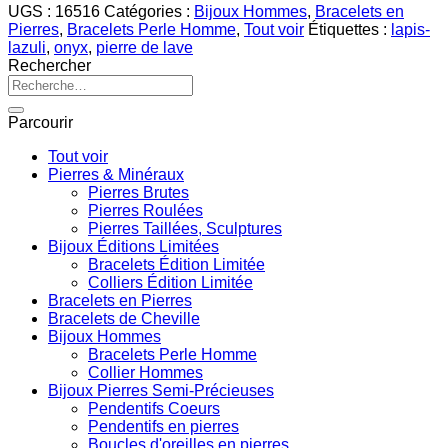
UGS :
16516
Catégories :
Bijoux Hommes
,
Bracelets en
Pierres
,
Bracelets Perle Homme
,
Tout voir
Étiquettes :
lapis-
lazuli
,
onyx
,
pierre de lave
Rechercher
Recherche
pour :
Parcourir
Tout voir
Pierres & Minéraux
Pierres Brutes
Pierres Roulées
Pierres Taillées, Sculptures
Bijoux Éditions Limitées
Bracelets Édition Limitée
Colliers Édition Limitée
Bracelets en Pierres
Bracelets de Cheville
Bijoux Hommes
Bracelets Perle Homme
Collier Hommes
Bijoux Pierres Semi-Précieuses
Pendentifs Coeurs
Pendentifs en pierres
Boucles d'oreilles en pierres