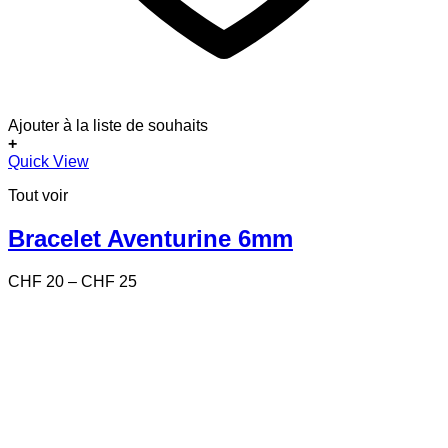
Ajouter à la liste de souhaits
+
Ce
Quick View
produit
Tout voir
a
plusieurs
variations.
Bracelet Aventurine 6mm
Les
options
Price
CHF
20
–
CHF
25
peuvent
range:
être
CHF 20
choisies
through
sur
CHF 25
la
page
du
produit