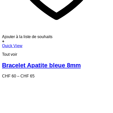
Ajouter à la liste de souhaits
+
Ce
Quick View
produit
Tout voir
a
plusieurs
variations.
Bracelet Apatite bleue 8mm
Les
options
Price
CHF
60
–
CHF
65
peuvent
range:
être
CHF 60
choisies
through
sur
CHF 65
la
page
du
produit