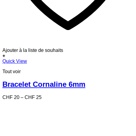
Ajouter à la liste de souhaits
+
Ce
Quick View
produit
Tout voir
a
plusieurs
variations.
Bracelet Cornaline 6mm
Les
options
Price
CHF
20
–
CHF
25
peuvent
range:
être
CHF 20
choisies
through
sur
CHF 25
la
page
du