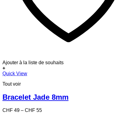
Ajouter à la liste de souhaits
+
Ce
Quick View
produit
Tout voir
a
plusieurs
variations.
Bracelet Jade 8mm
Les
options
Price
CHF
49
–
CHF
55
peuvent
range:
être
CHF 49
choisies
through
sur
CHF 55
la