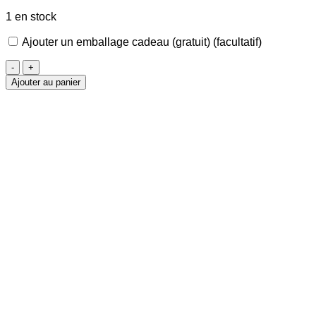
1 en stock
Ajouter un emballage cadeau (gratuit)
(facultatif)
quantité
de
Ajouter au panier
Bracelet
Homme
Onyx,
Lapis-
lazuli
&
Pierre
de
Lave
8mm
-
21cm