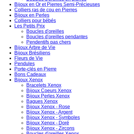
Bijoux en Or et Pierres Semi-Précieuses
Colliers ras de cou en Pierres
Bijoux en Perles
Colliers pour bébés
Les Petits Prix
Boucles d'oreilles
Boucles d'oreilles pendantes
Pendentifs pas chers
Bijoux Arbre de Vie
Bijoux Brésiliens
Fleurs de Vie
Pendules
Porte-clés en Pierre
Bons Cadeaux
Bijoux Xenox
Bracelets Xenox
Bijoux Coeurs Xenox
Bijoux Perles Xenox
Bagues Xenox
Bijoux Xenox - Rose
Bijoux Xenox - Argent
Bijoux Xenox - Symboles
Bijoux Xenox - Doré
Bijoux Xenox - Zircons
Boucles d'oreilles Xenox