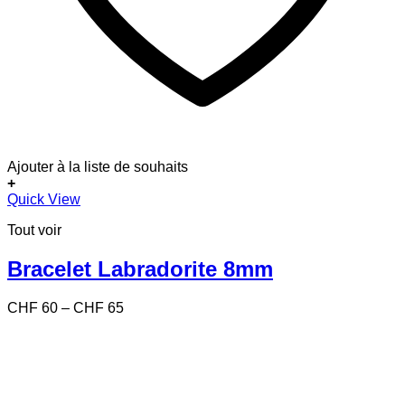
Ajouter à la liste de souhaits
+
Ce
Quick View
produit
Tout voir
a
plusieurs
variations.
Bracelet Labradorite 8mm
Les
options
Price
CHF
60
–
CHF
65
peuvent
range:
être
CHF 60
choisies
through
sur
CHF 65
la
page