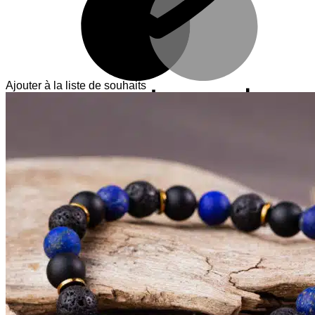
Ajouter à la liste de souhaits
V
T