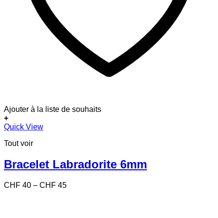
Ajouter à la liste de souhaits
+
Ce
Quick View
produit
Tout voir
a
plusieurs
variations.
Bracelet Labradorite 6mm
Les
options
Price
CHF
40
–
CHF
45
peuvent
range:
être
CHF 40
choisies
through
sur