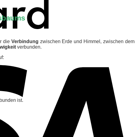
nsbaums
V
ür die
Verbindung
zwischen Erde und Himmel, zwischen dem
wigkeit
verbunden.
f:
bunden ist.