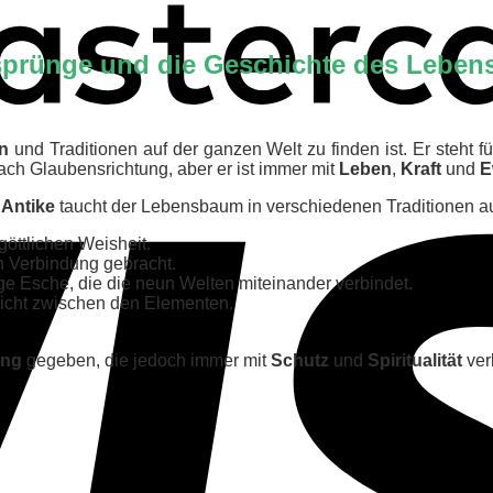
sprünge und die Geschichte des Lebe
n
und Traditionen auf der ganzen Welt zu finden ist. Er steht f
nach Glaubensrichtung, aber er ist immer mit
Leben
,
Kraft
und
E
r
Antike
taucht der Lebensbaum in verschiedenen Traditionen au
göttlichen Weisheit.
n Verbindung gebracht.
sige Esche, die die neun Welten miteinander verbindet.
wicht zwischen den Elementen.
ung
gegeben, die jedoch immer mit
Schutz
und
Spiritualität
ver