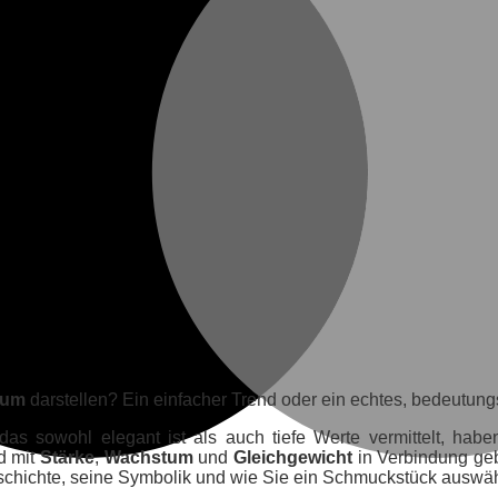
aum
darstellen? Ein einfacher Trend oder ein echtes, bedeutun
 sowohl elegant ist als auch tiefe Werte vermittelt, habe
d mit
Stärke
,
Wachstum
und
Gleichgewicht
in Verbindung geb
chichte, seine Symbolik und wie Sie ein Schmuckstück auswähl