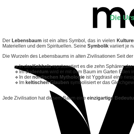
Die Ur
Der
Lebensbaum
ist ein altes Symbol, das in vielen
Kulture
Materiellen und dem Spirituellen. Seine
Symbolik
variiert je 
Die Wurzeln des Lebensbaums in alten Zivilisationen Seit de
🔹In der
Kabbala
repräsentiert es die zehn Sphären der 
🔹Im
Judentum
wird er mit dem Baum im Garten Eden i
🔹In der
nordischen Mythologie
ist Yggdrasil eine rie
🔹Im
keltischen Glauben
symbolisiert er das Gleichge
Jede Zivilisation hat diesem Baum eine
einzigartige Bedeut