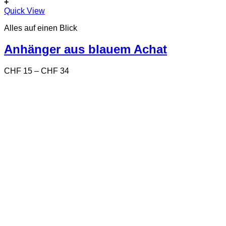
+
Dieses
Quick View
Produkt
Alles auf einen Blick
weist
mehrere
Varianten
Anhänger aus blauem Achat
auf.
Die
Preisspanne:
CHF
15
–
CHF
34
Optionen
CHF 15
können
bis
auf
CHF 34
der
Produktseite
gewählt
werden