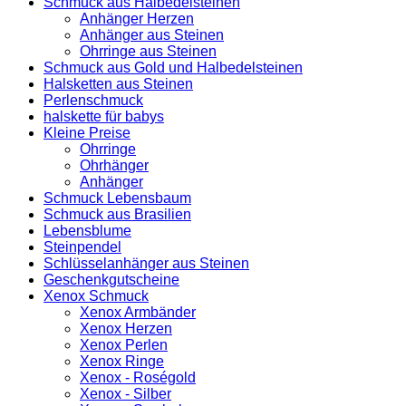
Schmuck aus Halbedelsteinen
Anhänger Herzen
Anhänger aus Steinen
Ohrringe aus Steinen
Schmuck aus Gold und Halbedelsteinen
Halsketten aus Steinen
Perlenschmuck
halskette für babys
Kleine Preise
Ohrringe
Ohrhänger
Anhänger
Schmuck Lebensbaum
Schmuck aus Brasilien
Lebensblume
Steinpendel
Schlüsselanhänger aus Steinen
Geschenkgutscheine
Xenox Schmuck
Xenox Armbänder
Xenox Herzen
Xenox Perlen
Xenox Ringe
Xenox - Roségold
Xenox - Silber