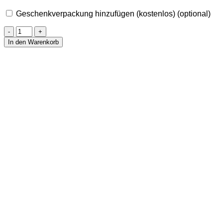
Geschenkverpackung hinzufügen (kostenlos)
(optional)
Anhänger
Achat
In den Warenkorb
&
Bergkristall
Menge