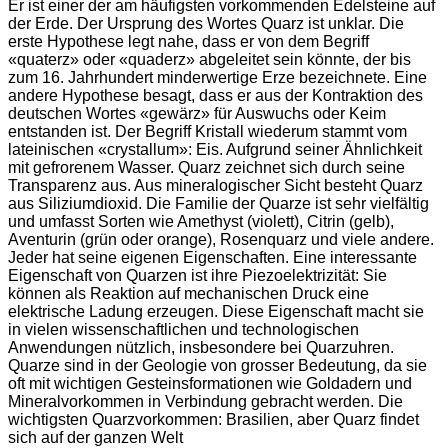
Er ist einer der am häufigsten vorkommenden Edelsteine auf
der Erde. Der Ursprung des Wortes Quarz ist unklar. Die
erste Hypothese legt nahe, dass er von dem Begriff
«quaterz» oder «quaderz» abgeleitet sein könnte, der bis
zum 16. Jahrhundert minderwertige Erze bezeichnete. Eine
andere Hypothese besagt, dass er aus der Kontraktion des
deutschen Wortes «gewärz» für Auswuchs oder Keim
entstanden ist. Der Begriff Kristall wiederum stammt vom
lateinischen «crystallum»: Eis. Aufgrund seiner Ähnlichkeit
mit gefrorenem Wasser. Quarz zeichnet sich durch seine
Transparenz aus. Aus mineralogischer Sicht besteht Quarz
aus Siliziumdioxid. Die Familie der Quarze ist sehr vielfältig
und umfasst Sorten wie Amethyst (violett), Citrin (gelb),
Aventurin (grün oder orange), Rosenquarz und viele andere.
Jeder hat seine eigenen Eigenschaften. Eine interessante
Eigenschaft von Quarzen ist ihre Piezoelektrizität: Sie
können als Reaktion auf mechanischen Druck eine
elektrische Ladung erzeugen. Diese Eigenschaft macht sie
in vielen wissenschaftlichen und technologischen
Anwendungen nützlich, insbesondere bei Quarzuhren.
Quarze sind in der Geologie von grosser Bedeutung, da sie
oft mit wichtigen Gesteinsformationen wie Goldadern und
Mineralvorkommen in Verbindung gebracht werden. Die
wichtigsten Quarzvorkommen: Brasilien, aber Quarz findet
sich auf der ganzen Welt