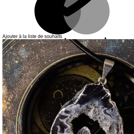
Ajouter à la liste de souhaits
V
T