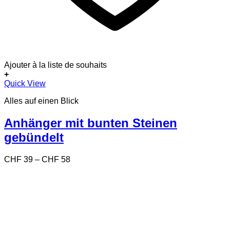
Ajouter à la liste de souhaits
+
Dieses
Quick View
Produkt
Alles auf einen Blick
weist
mehrere
Varianten
Anhänger mit bunten Steinen
auf.
gebündelt
Die
Optionen
können
Preisspanne:
CHF
39
–
CHF
58
auf
CHF 39
der
bis
Produktseite
CHF 58
gewählt
werden