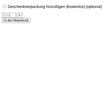
Geschenkverpackung hinzufügen (kostenlos)
(optional)
Anhänger
Achat
In den Warenkorb
&
Amethyst
goldfarben
Menge