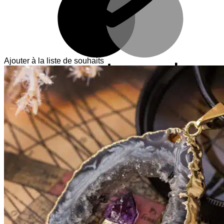
Ajouter à la liste de souhaits
V
T