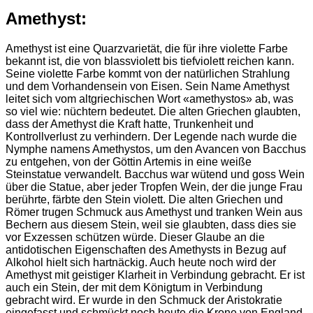
Amethyst:
Amethyst ist eine Quarzvarietät, die für ihre violette Farbe
bekannt ist, die von blassviolett bis tiefviolett reichen kann.
Seine violette Farbe kommt von der natürlichen Strahlung
und dem Vorhandensein von Eisen. Sein Name Amethyst
leitet sich vom altgriechischen Wort «amethystos» ab, was
so viel wie: nüchtern bedeutet. Die alten Griechen glaubten,
dass der Amethyst die Kraft hatte, Trunkenheit und
Kontrollverlust zu verhindern. Der Legende nach wurde die
Nymphe namens Amethystos, um den Avancen von Bacchus
zu entgehen, von der Göttin Artemis in eine weiße
Steinstatue verwandelt. Bacchus war wütend und goss Wein
über die Statue, aber jeder Tropfen Wein, der die junge Frau
berührte, färbte den Stein violett. Die alten Griechen und
Römer trugen Schmuck aus Amethyst und tranken Wein aus
Bechern aus diesem Stein, weil sie glaubten, dass dies sie
vor Exzessen schützen würde. Dieser Glaube an die
antidotischen Eigenschaften des Amethysts in Bezug auf
Alkohol hielt sich hartnäckig. Auch heute noch wird der
Amethyst mit geistiger Klarheit in Verbindung gebracht. Er ist
auch ein Stein, der mit dem Königtum in Verbindung
gebracht wird. Er wurde in den Schmuck der Aristokratie
eingefasst und schmückt noch heute die Krone von England.