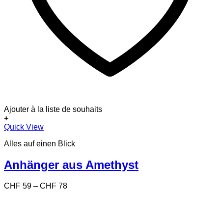
Ajouter à la liste de souhaits
+
Dieses
Quick View
Produkt
Alles auf einen Blick
weist
mehrere
Varianten
Anhänger aus Amethyst
auf.
Die
Preisspanne:
CHF
59
–
CHF
78
Optionen
CHF 59
können
bis
auf
CHF 78
der