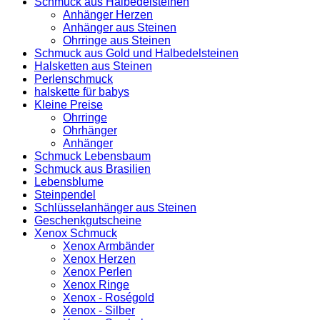
Schmuck aus Halbedelsteinen
Anhänger Herzen
Anhänger aus Steinen
Ohrringe aus Steinen
Schmuck aus Gold und Halbedelsteinen
Halsketten aus Steinen
Perlenschmuck
halskette für babys
Kleine Preise
Ohrringe
Ohrhänger
Anhänger
Schmuck Lebensbaum
Schmuck aus Brasilien
Lebensblume
Steinpendel
Schlüsselanhänger aus Steinen
Geschenkgutscheine
Xenox Schmuck
Xenox Armbänder
Xenox Herzen
Xenox Perlen
Xenox Ringe
Xenox - Roségold
Xenox - Silber