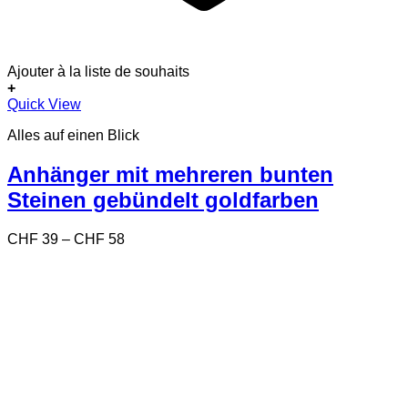
Ajouter à la liste de souhaits
+
Dieses
Quick View
Produkt
Alles auf einen Blick
weist
mehrere
Varianten
Anhänger mit mehreren bunten
auf.
Steinen gebündelt goldfarben
Die
Optionen
können
Preisspanne:
CHF
39
–
CHF
58
auf
CHF 39
der
bis
Produktseite
CHF 58
gewählt
werden