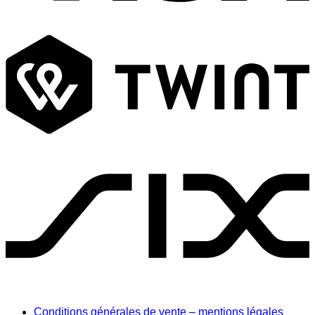
T
S
Conditions générales de vente – mentions légales