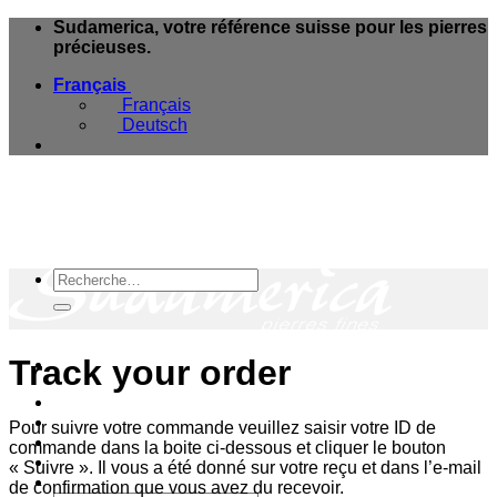
Skip
Sudamerica, votre référence suisse pour les pierres
to
précieuses.
content
Français
Français
Deutsch
Recherche
pour :
Track your order
e-Boutique
Magasins & Services
Pour suivre votre commande veuillez saisir votre ID de
Blog Minéraux
commande dans la boite ci-dessous et cliquer le bouton
A propos
« Suivre ». Il vous a été donné sur votre reçu et dans l’e-mail
Contact
de confirmation que vous avez du recevoir.