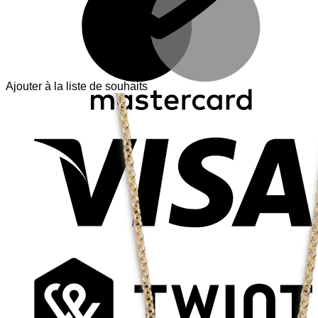
Ajouter à la liste de souhaits
V
T