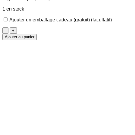
1 en stock
Ajouter un emballage cadeau (gratuit)
(facultatif)
quantité
de
Ajouter au panier
Collier
Infini
doré