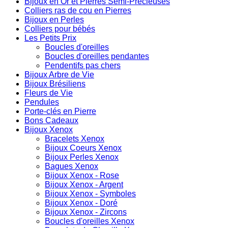
Bijoux en Or et Pierres Semi-Précieuses
Colliers ras de cou en Pierres
Bijoux en Perles
Colliers pour bébés
Les Petits Prix
Boucles d'oreilles
Boucles d'oreilles pendantes
Pendentifs pas chers
Bijoux Arbre de Vie
Bijoux Brésiliens
Fleurs de Vie
Pendules
Porte-clés en Pierre
Bons Cadeaux
Bijoux Xenox
Bracelets Xenox
Bijoux Coeurs Xenox
Bijoux Perles Xenox
Bagues Xenox
Bijoux Xenox - Rose
Bijoux Xenox - Argent
Bijoux Xenox - Symboles
Bijoux Xenox - Doré
Bijoux Xenox - Zircons
Boucles d'oreilles Xenox