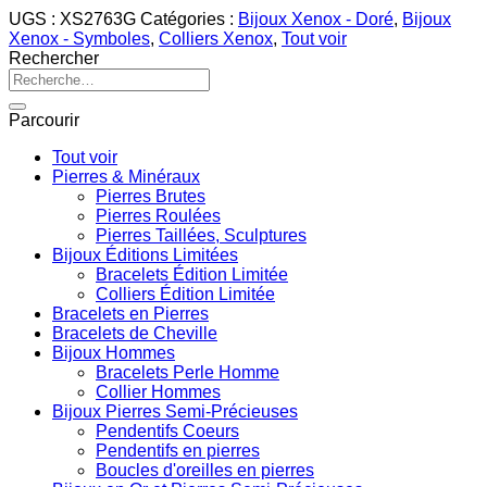
UGS :
XS2763G
Catégories :
Bijoux Xenox - Doré
,
Bijoux
Xenox - Symboles
,
Colliers Xenox
,
Tout voir
Rechercher
Recherche
pour :
Parcourir
Tout voir
Pierres & Minéraux
Pierres Brutes
Pierres Roulées
Pierres Taillées, Sculptures
Bijoux Éditions Limitées
Bracelets Édition Limitée
Colliers Édition Limitée
Bracelets en Pierres
Bracelets de Cheville
Bijoux Hommes
Bracelets Perle Homme
Collier Hommes
Bijoux Pierres Semi-Précieuses
Pendentifs Coeurs
Pendentifs en pierres
Boucles d'oreilles en pierres