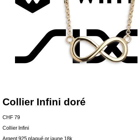
S
Collier Infini doré
CHF
79
Collier Infini
Argent 925 plaqué or jaune 18k