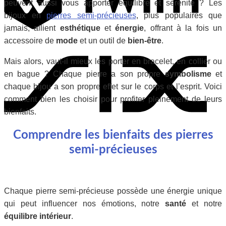
peuvent aussi vous apporter équilibre et sérénité ? Les
bijoux en
pierres semi-précieuses
, plus populaires que
jamais, allient
esthétique
et
énergie
, offrant à la fois un
Six
accessoire de
mode
et un outil de
bien-être
.
Mais alors, vaut-il mieux les porter en bracelet, en collier ou
en bague ? Chaque pierre a son propre
symbolisme
et
chaque bijou a son propre effet sur le corps et l’esprit. Voici
comment bien les choisir pour profiter pleinement de leurs
bienfaits.
Comprendre les bienfaits des pierres
semi-précieuses
Chaque pierre semi-précieuse possède une énergie unique
qui peut influencer nos émotions, notre
santé
et notre
équilibre intérieur
.