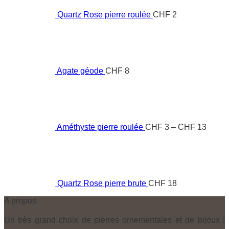
Quartz Rose pierre roulée
CHF
2
Agate géode
CHF
8
Price
range:
CHF 
throu
CHF 
Améthyste pierre roulée
CHF
3
–
CHF
13
Quartz Rose pierre brute
CHF
18
A propos
Un très grand choix de pierres ornementales et de bijoux !