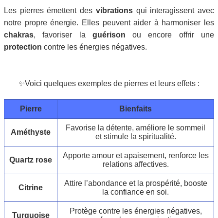
Les pierres émettent des
vibrations
qui interagissent avec
notre propre énergie. Elles peuvent aider à harmoniser les
chakras
, favoriser la
guérison
ou encore offrir une
protection
contre les énergies négatives.
✨Voici quelques exemples de pierres et leurs effets :
Pierre
Bienfaits
Favorise la détente, améliore le sommeil
Améthyste
et stimule la spiritualité.
Apporte amour et apaisement, renforce les
Quartz rose
relations affectives.
Attire l’abondance et la prospérité, booste
Citrine
la confiance en soi.
Protège contre les énergies négatives,
Turquoise