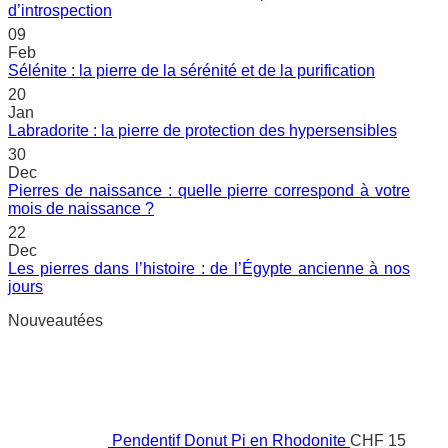
No
d’introspection
Comments
09
on
Feb
Obsidienne
No
Sélénite : la pierre de la sérénité et de la purification
œil
Comment
20
céleste
on
Jan
:
Sélénite
No
Labradorite : la pierre de protection des hypersensibles
une
:
Comme
pierre
30
la
on
de
Dec
pierre
Labrado
vérité
Pierres de naissance : quelle pierre correspond à votre
de
:
et
No
mois de naissance ?
la
la
d’introspection
Comments
sérénité
22
pierre
on
et
Dec
de
Pierres
de
Les pierres dans l’histoire : de l’Égypte ancienne à nos
protect
de
la
No
jours
des
naissance
purificatio
Comments
hypers
:
Nouveautées
on
quelle
Les
pierre
pierres
correspond
dans
à
l’histoire
votre
:
mois
de
Pendentif Donut Pi en Rhodonite
de
CHF
15
l’Égypte