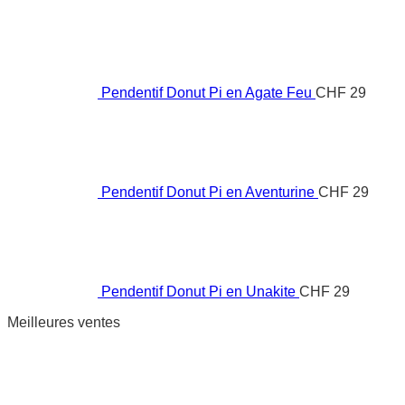
naissance
ancienne
?
à
nos
jours
Pendentif Donut Pi en Agate Feu
CHF
29
Pendentif Donut Pi en Aventurine
CHF
29
Pendentif Donut Pi en Unakite
CHF
29
Meilleures ventes