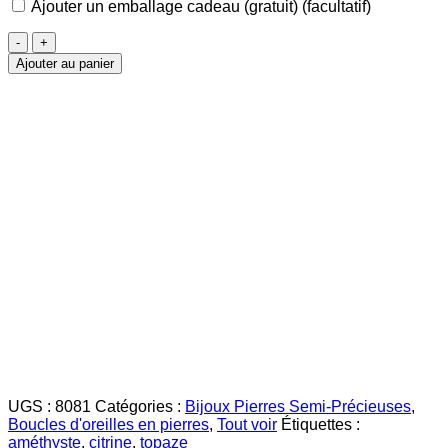
Ajouter un emballage cadeau (gratuit)
(facultatif)
quantité
de
Ajouter au panier
Pierres
Multicolores
Boucles
d'oreilles
UGS :
8081
Catégories :
Bijoux Pierres Semi-Précieuses
,
Boucles d'oreilles en pierres
,
Tout voir
Étiquettes :
améthyste
,
citrine
,
topaze