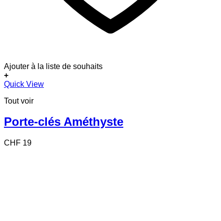
Ajouter à la liste de souhaits
+
Ce
Quick View
produit
Tout voir
a
plusieurs
variations.
Porte-clés Améthyste
Les
options
CHF
19
peuvent
être
choisies
sur
la
page
du
produit