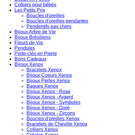
Colliers pour bébés
Les Petits Prix
Boucles d'oreilles
Boucles d'oreilles pendantes
Pendentifs pas chers
Bijoux Arbre de Vie
Bijoux Brésiliens
Fleurs de Vie
Pendules
Porte-clés en Pierre
Bons Cadeaux
Bijoux Xenox
Bracelets Xenox
Bijoux Coeurs Xenox
Bijoux Perles Xenox
Bagues Xenox
Bijoux Xenox - Rose
Bijoux Xenox - Argent
Bijoux Xenox - Symboles
Bijoux Xenox - Doré
Bijoux Xenox - Zircons
Boucles d'oreilles Xenox
Bracelets de Cheville Xenox
Colliers Xenox
Créoles Xenox