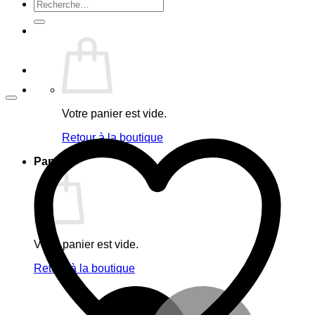
Recherche
pour :
Votre panier est vide.
Retour à la boutique
Panier
Votre panier est vide.
Retour à la boutique
M